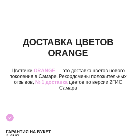
КАТЕГОРИИ
Все букеты
Композиции
Акции
Монобукеты
Хиты
Розы
Премиум
Свадебные букеты
Сборные букеты
Подарки
ДОСТАВКА ЦВЕТОВ
ПО СОБЫТИЮ
ПО ЦЕНЕ
ORANGE
День Рождения
до 2к
Шокировать
2—3к
Цветочки
ORANGE
— это доставка цветов нового
Свидание
3—5к
поколения в Самаре. Рекордсмены положительных
Подружке
5—7к
отзывов,
№ 1 доставка
цветов по версии 2ГИС
Просто так
7—10к
Самара
10к+
ИНФОРМАЦИЯ
О нас
Доставка и оплата
Контакты
ГАРАНТИЯ НА БУКЕТ
2 ДНЯ