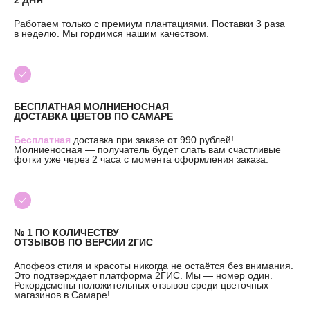
Работаем только с премиум плантациями. Поставки 3 раза
в неделю. Мы гордимся нашим качеством.
ИП Николаев Александр Сергеевич
БЕСПЛАТНАЯ МОЛНИЕНОСНАЯ
ИНН 631307579272
ДОСТАВКА ЦВЕТОВ ПО САМАРЕ
политика конфиденциальности
Бесплатная
доставка при заказе от 990 рублей!
согласие на обработку
персональных данных
Молниеносная — получатель будет слать вам счастливые
фотки уже через 2 часа с момента оформления заказа.
согласие на получение
рекламных и информационных
рассылок
№ 1 ПО КОЛИЧЕСТВУ
ОТЗЫВОВ ПО ВЕРСИИ 2ГИС
Апофеоз стиля и красоты никогда не остаётся без внимания.
Это подтверждает платформа 2ГИС. Мы — номер один.
Рекордсмены положительных отзывов среди цветочных
магазинов в Самаре!