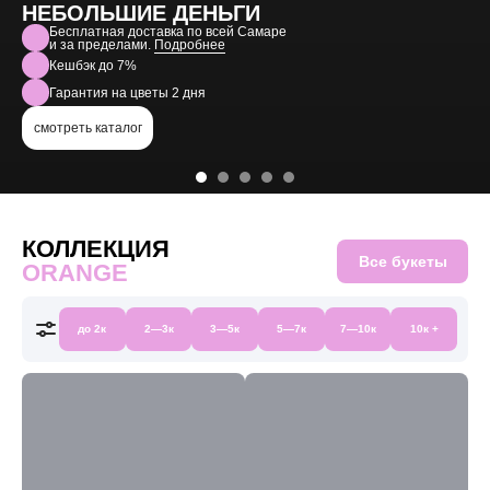
НЕБОЛЬШИЕ ДЕНЬГИ
Бесплатная доставка по всей Самаре
и за пределами.
Подробнее
Кешбэк до 7%
Гарантия на цветы 2 дня
смотреть каталог
КОЛЛЕКЦИЯ
Все букеты
ORANGE
до 2к
2—3к
3—5к
5—7к
7—10к
10к +