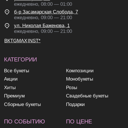
Сборные букеты
Подарки
ПО СОБЫТИЮ
ПО ЦЕНЕ
День Рождения
до 2к
Шокировать
2—3к
Свидание
3—5к
Подружке
5—7к
Просто так
7—10к
10к+
ИНФОРМАЦИЯ
О нас
Доставка и оплата
Контакты