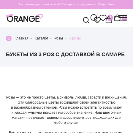
Бесплатная доставка по всей Самаре и за пределами.
Подробнее
0
0
Главная
»
Каталог
»
Розы
»
3 розы
БУКЕТЫ ИЗ 3 РОЗ С ДОСТАВКОЙ В САМАРЕ
Розы — это не просто цветы, а символы любви, страсти и восхищения.
Эти благородные цветы восхищают своей элегантностью
и разнообразием оттенков. Розы можно встретить по всему миру,
и каждая культура придает им особое значение. Наш цветочный
магазин предлагает широкий ассортимент роз, подходящих для
любого случая.
Букеты из роз — это классика, которая никогда не выходит из моды.