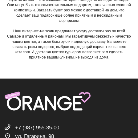
Они могут быть как самостоятельным подарком, так и частью сложной
композиции. Заказать букет роз можно с доставкой на дом, что
сделает ваш подарок ещё более приятным и неожиданным
сюрпризом.
Наш интернет-магазин предлагает услугу доставки роз по всей
Самаре и отдаленным районам. Мы гарантируем свежесть и качество
наших цветов, а также быструю и надёжную доставку. Вы можете
заказать розы недорого, выбрав подходящий вариант из нашего
+7 (987) 955-35-00
каталога. А доставка цветов курьером позволяет вам сделать
приятное вашим близким, не выходя из дома.
ул. Гагарина, 98
ежедневно, 08:00 — 01:00
б-р Засамарская Слобода, 7
ежедневно, 09:00 — 21:00
ул. Николая Баженова, 1
ежедневно, 09:00 — 21:00
ВК
TG
MAX
INST*
КАТЕГОРИИ
Все букеты
Композиции
Акции
Монобукеты
Хиты
Розы
Премиум
Свадебные букеты