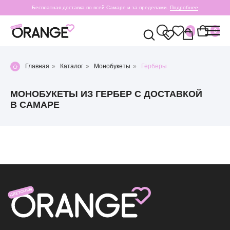
Бесплатная доставка по всей Самаре и за пределами.
Подробнее
0
0
Главная
»
Каталог
»
Монобукеты
»
Герберы
МОНОБУКЕТЫ ИЗ ГЕРБЕР С ДОСТАВКОЙ
В САМАРЕ
+7 (987) 955-35-00
ул. Гагарина, 98
ежедневно, 08:00 — 01:00
б-р Засамарская Слобода, 7
ежедневно, 09:00 — 21:00
ул. Николая Баженова, 1
ежедневно, 09:00 — 21:00