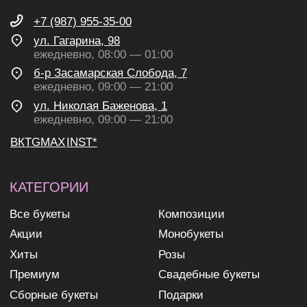
ВК
TG
MAX
INST*
КАТЕГОРИИ
Все букеты
Композиции
Акции
Монобукеты
Хиты
Розы
Премиум
Свадебные букеты
Сборные букеты
Подарки
ПО СОБЫТИЮ
ПО ЦЕНЕ
День Рождения
до 2к
Шокировать
2—3к
Свидание
3—5к
Подружке
5—7к
Просто так
7—10к
10к+
ИНФОРМАЦИЯ
О нас
Доставка и оплата
Контакты