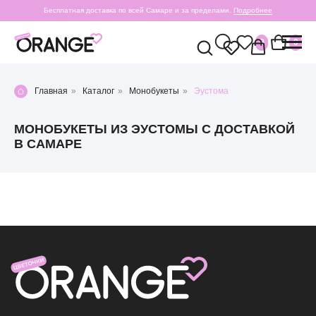
Бесплатная доставка по всей Самаре и за пределами.
Подробнее
0
0
Главная
»
Каталог
»
Монобукеты
»
Эустома
МОНОБУКЕТЫ ИЗ ЭУСТОМЫ С ДОСТАВКОЙ
В САМАРЕ
+7 (987) 955-35-00
ул. Гагарина, 98
ежедневно, 08:00 — 01:00
б-р Засамарская Слобода, 7
ежедневно, 09:00 — 21:00
ул. Николая Баженова, 1
ежедневно, 09:00 — 21:00