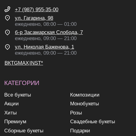
ВК
TG
MAX
INST*
КАТЕГОРИИ
Все букеты
Композиции
Акции
Монобукеты
Хиты
Розы
Премиум
Свадебные букеты
Сборные букеты
Подарки
ПО СОБЫТИЮ
ПО ЦЕНЕ
День Рождения
до 2к
Шокировать
2—3к
Свидание
3—5к
Подружке
5—7к
Просто так
7—10к
10к+
ИНФОРМАЦИЯ
О нас
Доставка и оплата
Контакты