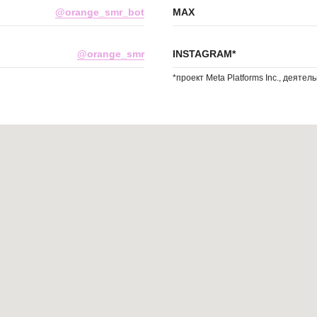
@orange_smr_bot
MAX
@orange_smr
INSTAGRAM*
*проект Meta Platforms Inc., деяте