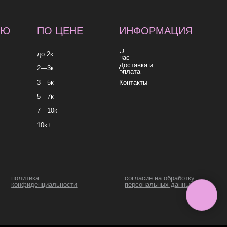
к
согласие на обработку
согласие на получе
льности
персональных данных
рекламных и инфо
рассылок