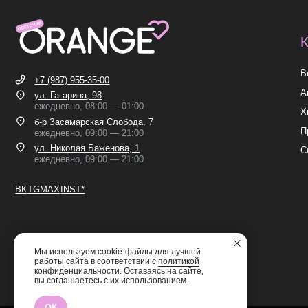
ул. Николая Баженова, 1
Сборные б
ежедневно, 09:00 — 21:00
ВК
TG
MAX
INST*
ИП Николаев Александр Сергеевич
ИНН 631307579272
Мы используем cookie-файлы для лучшей
работы сайта в соответствии с
политикой
конфиденциальности.
Оставаясь на сайте,
вы соглашаетесь с их использованием.
ОК