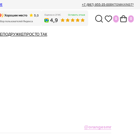
ЕЕ
+7 (987) 955-35-00
ВК
TG
MAX
INST*
0
0
Е
ПОДРУЖКЕ
ПРОСТО ТАК
@orangesmr