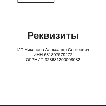
Реквизиты
ИП Николаев Александр Сергеевич
ИНН 631307579272
ОГРНИП 323631200008082
ОРИИ
ПО СОБЫТИЮ
ПО
ы
Композиции
День Рождения
до 2к
Монобукеты
Шокировать
2—3к
Розы
Свидание
3—5к
Свадебные букеты
Подружке
5—7к