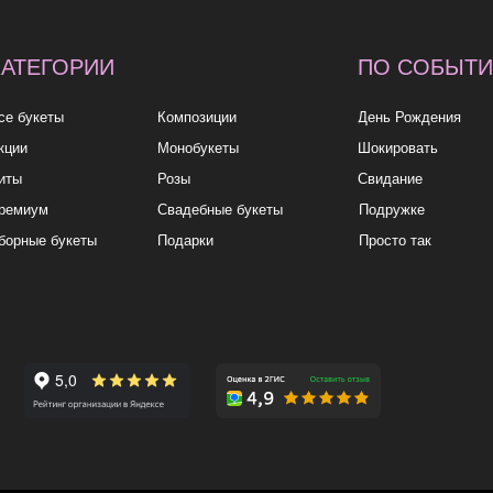
укеты
Подарки
Просто так
7—10
10к+
политика
конфиденциа