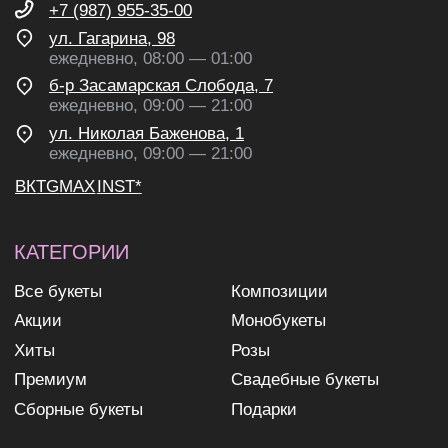
ВК
TG
MAX
INST*
КАТЕГОРИИ
Все букеты
Композиции
Акции
Монобукеты
Хиты
Розы
Премиум
Свадебные букеты
Сборные букеты
Подарки
ПО СОБЫТИЮ
ПО ЦЕНЕ
День Рождения
до 2к
Шокировать
2—3к
Свидание
3—5к
Подружке
5—7к
Просто так
7—10к
10к+
ИНФОРМАЦИЯ
О нас
Доставка и оплата
Контакты