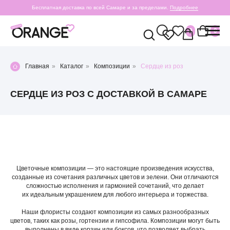
Бесплатная доставка по всей Самаре и за пределами.
Подробнее
0
0
Главная
»
Каталог
»
Композиции
»
Сердце из роз
СЕРДЦЕ ИЗ РОЗ С ДОСТАВКОЙ В САМАРЕ
Цветочные композиции — это настоящие произведения искусства,
созданные из сочетания различных цветов и зелени. Они отличаются
сложностью исполнения и гармонией сочетаний, что делает
их идеальным украшением для любого интерьера и торжества.
Наши флористы создают композиции из самых разнообразных
цветов, таких как розы, гортензии и гипсофила. Композиции могут быть
выполнены в виде корзин или боксов, что позволяет выбрать