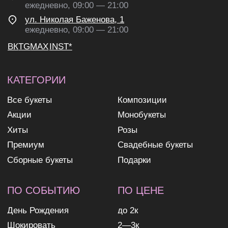
ПО СОБЫТИЮ
ПО ЦЕНЕ
День Рождения
до 2к
Шокировать
2—3к
Свидание
3—5к
Подружке
5—7к
Просто так
7—10к
10к+
ИНФОРМАЦИЯ
О нас
Доставка и оплата
Контакты
ИП Николаев Александр Сергеевич