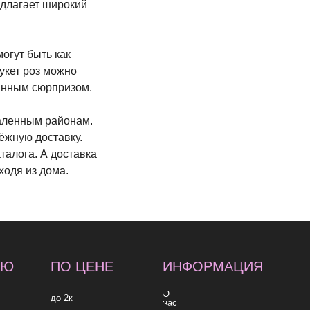
едлагает широкий
могут быть как
укет роз можно
данным сюрпризом.
даленным районам.
ёжную доставку.
талога. А доставка
ходя из дома.
 ЦЕНЕ
ИНФОРМАЦИЯ
О
нас
Доставка и
оплата
Контакты
к