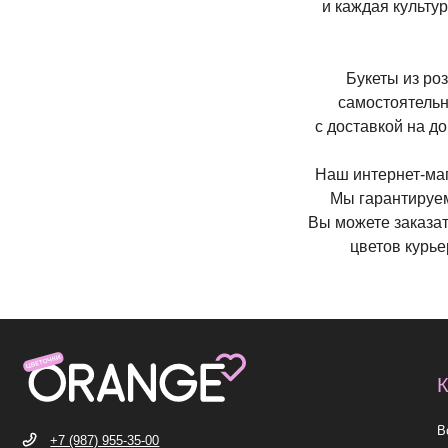
и каждая культу
Букеты из роз
самостоятельн
с доставкой на д
Наш интернет-маг
Мы гарантируем
Вы можете заказат
цветов курье
КАТЕГ
Все букет
+7 (987) 955-35-00
Акции
ул. Гагарина, 98
ежедневно, 08:00 — 01:00
Хиты
б-р Засамарская Слобода, 7
Премиум
ежедневно, 09:00 — 21:00
ул. Николая Баженова, 1
Сборные б
ежедневно, 09:00 — 21:00