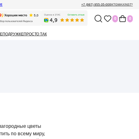
ЕЕ
+7 (987) 955-35-00
ВК
TG
MAX
INST*
0
0
Е
ПОДРУЖКЕ
ПРОСТО ТАК
благородные цветы
ить по всему миру,