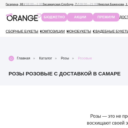
Гагарина, 98 /
08:00—1:00
Засамарская Слобода, 7 /
09:00—21:00
Николая Баженова, 1
ДОСТ
БЮДЖЕТНО
АКЦИИ
ПРЕМИУМ
СБОРНЫЕ БУКЕТЫ
КОМПОЗИЦИИ
МОНОБУКЕТЫ
СВАДЕБНЫЕ БУКЕТ
Главная
»
Каталог
»
Розы
»
Розовые
РОЗЫ РОЗОВЫЕ С ДОСТАВКОЙ В САМАРЕ
Розы — это не пр
восхищают своей э