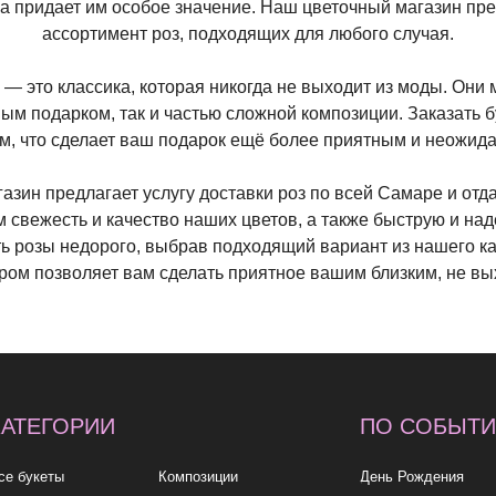
ра придает им особое значение. Наш цветочный магазин пр
ассортимент роз, подходящих для любого случая.
 — это классика, которая никогда не выходит из моды. Они 
ым подарком, так и частью сложной композиции. Заказать б
ом, что сделает ваш подарок ещё более приятным и неожи
азин предлагает услугу доставки роз по всей Самаре и от
 свежесть и качество наших цветов, а также быструю и над
ь розы недорого, выбрав подходящий вариант из нашего ка
ром позволяет вам сделать приятное вашим близким, не вы
ОРИИ
ПО СОБЫТИЮ
ПО
ы
Композиции
День Рождения
до 2к
Монобукеты
Шокировать
2—3к
Розы
Свидание
3—5к
Свадебные букеты
Подружке
5—7к
укеты
Подарки
Просто так
7—10