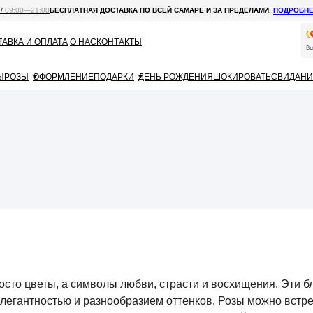
 /
09:00—21:00
БЕСПЛАТНАЯ ДОСТАВКА ПО ВСЕЙ САМАРЕ И ЗА ПРЕДЕЛАМИ.
ПОДРОБН
АВКА И ОПЛАТА
О НАС
КОНТАКТЫ
Ы
РОЗЫ
ОФОРМЛЕНИЕ
ПОДАРКИ
ДЕНЬ РОЖДЕНИЯ
ШОКИРОВАТЬ
СВИДАНИ
осто цветы, а символы любви, страсти и восхищения. Эти 
легантностью и разнообразием оттенков. Розы можно встрет