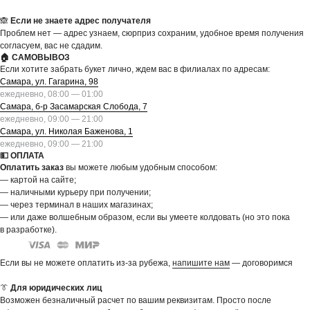
🙈
Если не знаете адрес получателя
Проблем нет — адрес узнаем, сюрприз сохраним, удобное время получения
согласуем, вас не сдадим.
🏠 САМОВЫВОЗ
Если хотите забрать букет лично, ждем вас в филиалах по адресам:
Самара, ул. Гагарина, 98
ежедневно, 08:00 — 01:00
Самара, б-р Засамарская Слобода, 7
ежедневно, 09:00 — 21:00
Самара, ул. Николая Баженова, 1
ежедневно, 09:00 — 21:00
💵 ОПЛАТА
Оплатить заказ
вы можете любым удобным способом:
— картой на сайте;
— наличными курьеру при получении;
— через терминал в наших магазинах;
— или даже волшебным образом, если вы умеете колдовать (но это пока
в разработке).
Если вы не можете оплатить из-за рубежа,
напишите нам
— договоримся
👔
Для юридических лиц
Возможен безналичный расчет по вашим реквизитам. Просто после