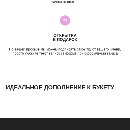
качество цветов
Шокировать
2—3к
Свидание
3—5к
Подружке
5—7к
Просто так
7—10к
10к+
ИНФОРМАЦИЯ
ОТКРЫТКА
В ПОДАРОК
О нас
Доставка и оплата
По вашей просьбе мы можем подписать открытку от вашего имени,
просто укажите текст записки в форме при оформлении заказа
Контакты
ИДЕАЛЬНОЕ ДОПОЛНЕНИЕ К БУКЕТУ
ИП Николаев Александр Сергеевич
ИНН 631307579272
политика конфиденциальности