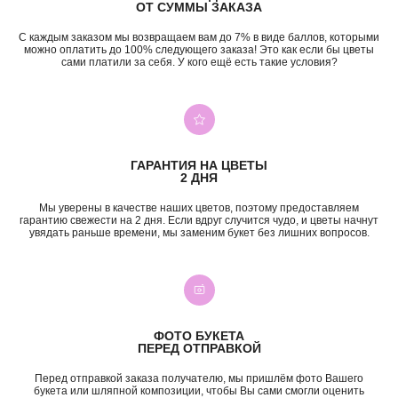
ОТ СУММЫ ЗАКАЗА
С каждым заказом мы возвращаем вам до 7% в виде баллов, которыми
можно оплатить до 100% следующего заказа! Это как если бы цветы
сами платили за себя. У кого ещё есть такие условия?
+7 (987) 955-35-00
ул. Гагарина, 98
ежедневно, 08:00 — 01:00
б-р Засамарская Слобода, 7
ежедневно, 09:00 — 21:00
ул. Николая Баженова, 1
ГАРАНТИЯ НА ЦВЕТЫ
ежедневно, 09:00 — 21:00
2 ДНЯ
ВК
TG
MAX
INST*
Мы уверены в качестве наших цветов, поэтому предоставляем
гарантию свежести на 2 дня. Если вдруг случится чудо, и цветы начнут
КАТЕГОРИИ
увядать раньше времени, мы заменим букет без лишних вопросов.
Все букеты
Композиции
Акции
Монобукеты
Хиты
Розы
Премиум
Свадебные букеты
Сборные букеты
Подарки
ФОТО БУКЕТА
ПЕРЕД ОТПРАВКОЙ
ПО СОБЫТИЮ
ПО ЦЕНЕ
Перед отправкой заказа получателю, мы пришлём фото Вашего
День Рождения
до 2к
букета или шляпной композиции, чтобы Вы сами смогли оценить