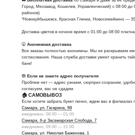
🚚
Бесплатная доставка
по Самаре и даже за ее пред
Город, Мехзавод, Кошелев, Управленческий) с 08:00 до
районов)
*Новокуйбышевск, Красная Глинка, Новосемейкино — 3
Доставка цветов в ночное время с 01:00 до 08:00 платн
🤫
Анонимная доставка
Все заказы полностью анонимны. Мы не раскрываем име
согласования. Наша служба доставки умеет хранить та
банк!
🙈
Если не знаете адрес получателя
Проблем нет — адрес узнаем, сюрприз сохраним, удоб
согласуем, вас не сдадим.
🏠 САМОВЫВОЗ
Если хотите забрать букет лично, ждем вас в филиалах 
Самара, ул. Гагарина, 98
ежедневно, 08:00 — 01:00
Самара, б-р Засамарская Слобода, 7
ежедневно, 09:00 — 21:00
Самара, ул. Николая Баженова, 1