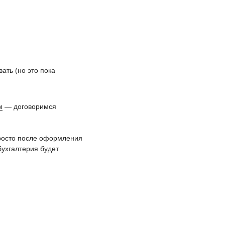
ать (но это пока
м
— договоримся
росто после оформления
бухгалтерия будет