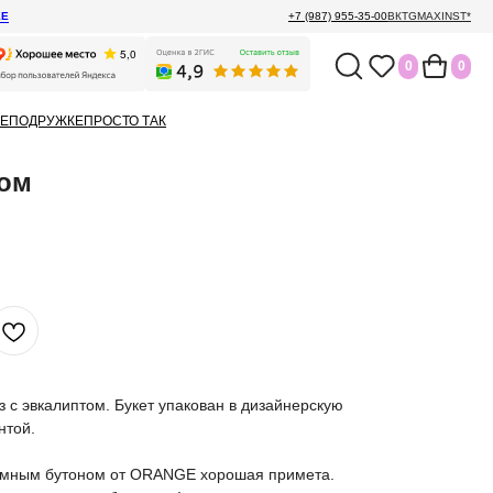
ЕЕ
+7 (987) 955-35-00
ВК
TG
MAX
INST*
0
0
Е
ПОДРУЖКЕ
ПРОСТО ТАК
том
з с эвкалиптом. Букет упакован в дизайнерскую
нтой.
ромным бутоном от ORANGE хорошая примета.