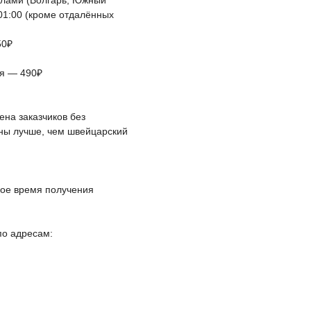
елами (Волгарь, Южный
 01:00 (кроме отдалённых
50₽
ая — 490₽
на заказчиков без
йны лучше, чем швейцарский
ное время получения
по адресам: