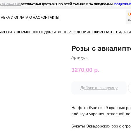
 /
09:00—21:00
БЕСПЛАТНАЯ ДОСТАВКА ПО ВСЕЙ САМАРЕ И ЗА ПРЕДЕЛАМИ.
ПОДРОБН
АВКА И ОПЛАТА
О НАС
КОНТАКТЫ
Ы
РОЗЫ
ОФОРМЛЕНИЕ
ПОДАРКИ
ДЕНЬ РОЖДЕНИЯ
ШОКИРОВАТЬ
СВИДАНИ
Розы с эвкалип
Артикул:
3270,00
р.
Добавить в корзину
На фото букет из 9 красных ро
плёнку и украшен атласной ле
Букеты Эквадорских роз с ог