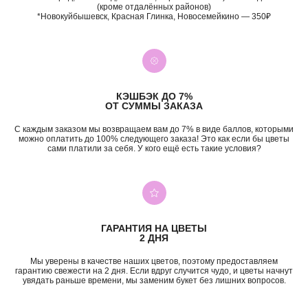
(кроме отдалённых районов)
*Новокуйбышевск, Красная Глинка, Новосемейкино — 350₽
КЭШБЭК ДО 7%
ОТ СУММЫ ЗАКАЗА
С каждым заказом мы возвращаем вам до 7% в виде баллов, которыми
+7 (987) 955-35-00
можно оплатить до 100% следующего заказа! Это как если бы цветы
ул. Гагарина, 98
сами платили за себя. У кого ещё есть такие условия?
ежедневно, 08:00 — 01:00
б-р Засамарская Слобода, 7
ежедневно, 09:00 — 21:00
ул. Николая Баженова, 1
ежедневно, 09:00 — 21:00
ВК
TG
MAX
INST*
ГАРАНТИЯ НА ЦВЕТЫ
2 ДНЯ
КАТЕГОРИИ
Мы уверены в качестве наших цветов, поэтому предоставляем
Все букеты
Композиции
гарантию свежести на 2 дня. Если вдруг случится чудо, и цветы начнут
увядать раньше времени, мы заменим букет без лишних вопросов.
Акции
Монобукеты
Хиты
Розы