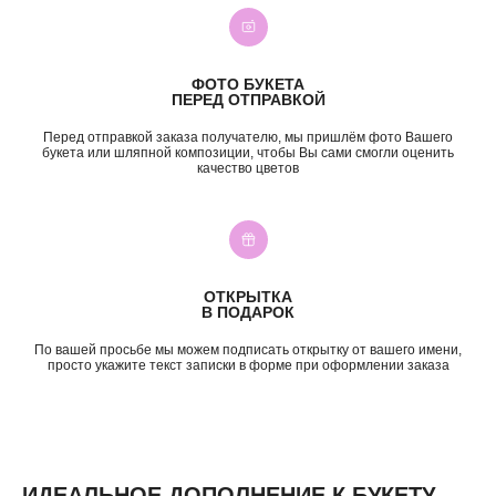
Премиум
Свадебные букеты
Сборные букеты
Подарки
ПО СОБЫТИЮ
ПО ЦЕНЕ
ФОТО БУКЕТА
ПЕРЕД ОТПРАВКОЙ
День Рождения
до 2к
Шокировать
2—3к
Перед отправкой заказа получателю, мы пришлём фото Вашего
букета или шляпной композиции, чтобы Вы сами смогли оценить
Свидание
3—5к
качество цветов
Подружке
5—7к
Просто так
7—10к
10к+
ИНФОРМАЦИЯ
О нас
ОТКРЫТКА
Доставка и оплата
В ПОДАРОК
Контакты
По вашей просьбе мы можем подписать открытку от вашего имени,
просто укажите текст записки в форме при оформлении заказа
ИДЕАЛЬНОЕ ДОПОЛНЕНИЕ К БУКЕТУ