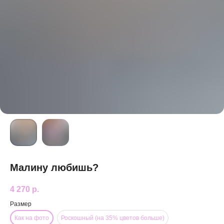
Малину любишь?
4 270
р.
Размер
Как на фото
Роскошный (на 35% цветов больше)