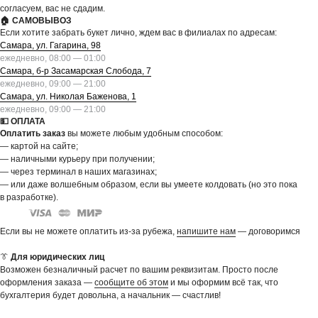
согласуем, вас не сдадим.
🏠 САМОВЫВОЗ
Если хотите забрать букет лично, ждем вас в филиалах по адресам:
Самара, ул. Гагарина, 98
ежедневно, 08:00 — 01:00
Самара, б-р Засамарская Слобода, 7
ежедневно, 09:00 — 21:00
Самара, ул. Николая Баженова, 1
ежедневно, 09:00 — 21:00
💵 ОПЛАТА
Оплатить заказ
вы можете любым удобным способом:
— картой на сайте;
— наличными курьеру при получении;
— через терминал в наших магазинах;
— или даже волшебным образом, если вы умеете колдовать (но это пока
в разработке).
Если вы не можете оплатить из-за рубежа,
напишите нам
— договоримся
👔
Для юридических лиц
Возможен безналичный расчет по вашим реквизитам. Просто после
оформления заказа —
сообщите об этом
и мы оформим всё так, что
бухгалтерия будет довольна, а начальник — счастлив!