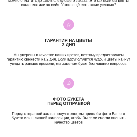
можно оплатить до 100% следующего заказа! Это как если бы цветы
сами платили за себя. У кого ещё есть такие условия?
+7 (987) 955-35-00
ул. Гагарина, 98
ежедневно, 08:00 — 01:00
б-р Засамарская Слобода, 7
ежедневно, 09:00 — 21:00
ГАРАНТИЯ НА ЦВЕТЫ
ул. Николая Баженова, 1
2 ДНЯ
ежедневно, 09:00 — 21:00
ВК
TG
MAX
INST*
Мы уверены в качестве наших цветов, поэтому предоставляем
гарантию свежести на 2 дня. Если вдруг случится чудо, и цветы начнут
увядать раньше времени, мы заменим букет без лишних вопросов.
КАТЕГОРИИ
Все букеты
Композиции
Акции
Монобукеты
Хиты
Розы
Премиум
Свадебные букеты
ФОТО БУКЕТА
Сборные букеты
Подарки
ПЕРЕД ОТПРАВКОЙ
ПО СОБЫТИЮ
ПО ЦЕНЕ
Перед отправкой заказа получателю, мы пришлём фото Вашего
букета или шляпной композиции, чтобы Вы сами смогли оценить
качество цветов
День Рождения
до 2к
Шокировать
2—3к
Свидание
3—5к