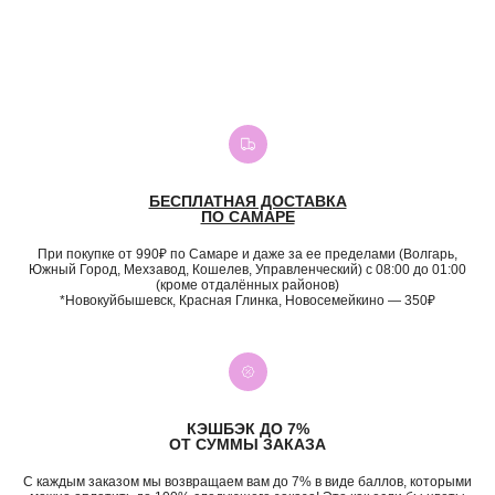
БЕСПЛАТНАЯ ДОСТАВКА
ПО САМАРЕ
При покупке от 990₽ по Самаре и даже за ее пределами (Волгарь,
Южный Город, Мехзавод, Кошелев, Управленческий) с 08:00 до 01:00
(кроме отдалённых районов)
*Новокуйбышевск, Красная Глинка, Новосемейкино — 350₽
КЭШБЭК ДО 7%
ОТ СУММЫ ЗАКАЗА
С каждым заказом мы возвращаем вам до 7% в виде баллов, которыми