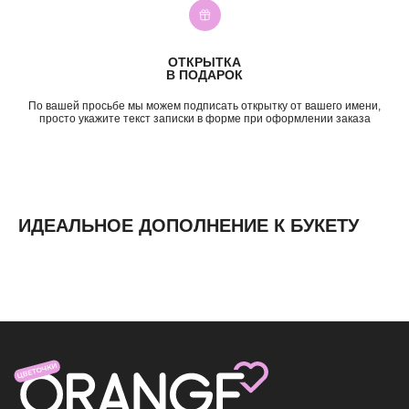
Подружке
5—7к
Просто так
7—10к
10к+
ОТКРЫТКА
ИНФОРМАЦИЯ
В ПОДАРОК
О нас
По вашей просьбе мы можем подписать открытку от вашего имени,
Доставка и оплата
просто укажите текст записки в форме при оформлении заказа
Контакты
ИДЕАЛЬНОЕ ДОПОЛНЕНИЕ К БУКЕТУ
ИП Николаев Александр Сергеевич
ИНН 631307579272
политика конфиденциальности
согласие на обработку
персональных данных
согласие на получение