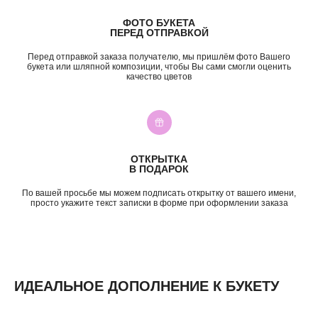
б-р Засамарская Слобода, 7
ФОТО БУКЕТА
ежедневно, 09:00 — 21:00
ПЕРЕД ОТПРАВКОЙ
ул. Николая Баженова, 1
ежедневно, 09:00 — 21:00
Перед отправкой заказа получателю, мы пришлём фото Вашего
ВК
TG
MAX
INST*
букета или шляпной композиции, чтобы Вы сами смогли оценить
качество цветов
КАТЕГОРИИ
Все букеты
Композиции
Акции
Монобукеты
Хиты
Розы
ОТКРЫТКА
Премиум
Свадебные букеты
В ПОДАРОК
Сборные букеты
Подарки
По вашей просьбе мы можем подписать открытку от вашего имени,
просто укажите текст записки в форме при оформлении заказа
ПО СОБЫТИЮ
ПО ЦЕНЕ
День Рождения
до 2к
Шокировать
2—3к
Свидание
3—5к
Подружке
5—7к
ИДЕАЛЬНОЕ ДОПОЛНЕНИЕ К БУКЕТУ
Просто так
7—10к
10к+
ИНФОРМАЦИЯ