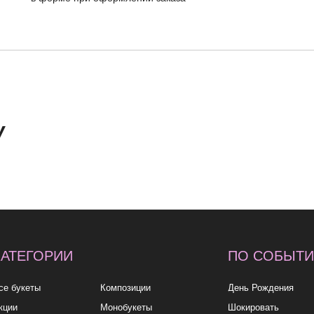
ОРИИ
ПО СОБЫТИЮ
ПО
У
ы
Композиции
День Рождения
до 2к
Монобукеты
Шокировать
2—3к
Розы
Свидание
3—5к
Свадебные букеты
Подружке
5—7к
укеты
Подарки
Просто так
7—10
10к+
политика