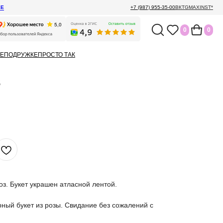
ЕЕ
+7 (987) 955-35-00
ВК
TG
MAX
INST*
0
0
Е
ПОДРУЖКЕ
ПРОСТО ТАК
3
оз. Букет украшен атласной лентой.
ный букет из розы. Свидание без сожалений с