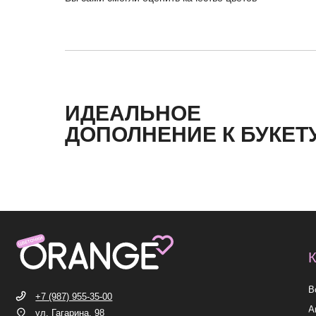
ИДЕАЛЬНОЕ
КАТЕГ
ДОПОЛНЕНИЕ К БУКЕТ
Все букет
+7 (987) 955-35-00
Акции
ул. Гагарина, 98
ежедневно, 08:00 — 01:00
Хиты
б-р Засамарская Слобода, 7
Премиум
ежедневно, 09:00 — 21:00
ул. Николая Баженова, 1
Сборные б
ежедневно, 09:00 — 21:00
ВК
TG
MAX
INST*
ИП Николаев Александр Сергеевич