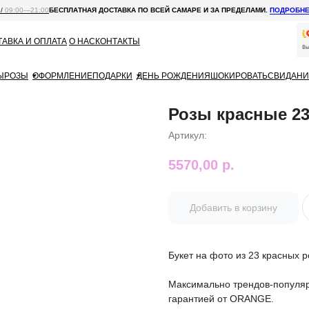
 /
09:00—21:00
БЕСПЛАТНАЯ ДОСТАВКА ПО ВСЕЙ САМАРЕ И ЗА ПРЕДЕЛАМИ.
ПОДРОБН
АВКА И ОПЛАТА
О НАС
КОНТАКТЫ
Ы
РОЗЫ
ОФОРМЛЕНИЕ
ПОДАРКИ
ДЕНЬ РОЖДЕНИЯ
ШОКИРОВАТЬ
СВИДАНИ
Розы красные 2
Артикул:
5570,00
р.
Добавить в корзину
Букет на фото из 23 красных р
Максимально трендов-популяр
гарантией от ORANGE.