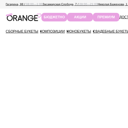
Гагарина, 98 /
08:00—1:00
Засамарская Слобода, 7 /
09:00—21:00
Николая Баженова, 1
ДОСТ
БЮДЖЕТНО
АКЦИИ
ПРЕМИУМ
СБОРНЫЕ БУКЕТЫ
КОМПОЗИЦИИ
МОНОБУКЕТЫ
СВАДЕБНЫЕ БУКЕТ