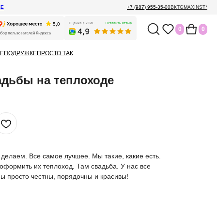
ЕЕ
+7 (987) 955-35-00
ВК
TG
MAX
INST*
0
0
Е
ПОДРУЖКЕ
ПРОСТО ТАК
дьбы на теплоходе
 делаем. Все самое лучшее. Мы такие, какие есть.
оформить их теплоход. Там свадьба. У нас все
Мы просто честны, порядочны и красивы!