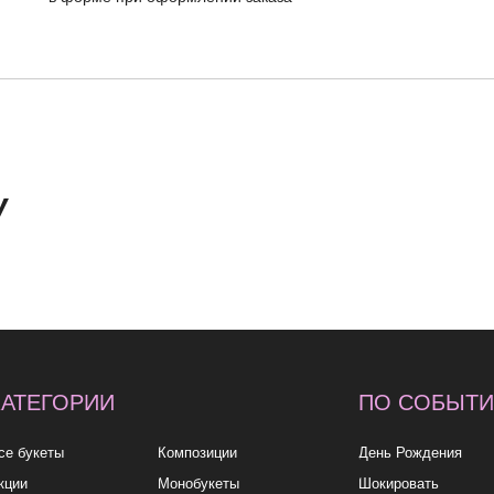
ОРИИ
ПО СОБЫТИЮ
ПО
У
ы
Композиции
День Рождения
до 2к
Монобукеты
Шокировать
2—3к
Розы
Свидание
3—5к
Свадебные букеты
Подружке
5—7к
укеты
Подарки
Просто так
7—10
10к+
политика