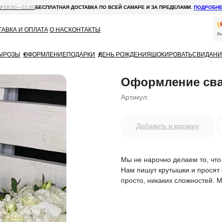
 /
09:00—21:00
БЕСПЛАТНАЯ ДОСТАВКА ПО ВСЕЙ САМАРЕ И ЗА ПРЕДЕЛАМИ.
ПОДРОБН
АВКА И ОПЛАТА
О НАС
КОНТАКТЫ
Ы
РОЗЫ
ОФОРМЛЕНИЕ
ПОДАРКИ
ДЕНЬ РОЖДЕНИЯ
ШОКИРОВАТЬ
СВИДАНИ
Оформление сва
Артикул:
Добавить в корзину
Мы не нарочно делаем то, что
Нам пишут крутышки и просят 
просто, никаких сложностей. 