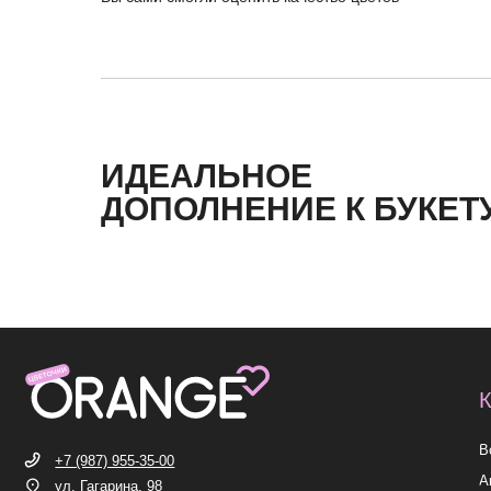
ИДЕАЛЬНОЕ
КАТЕГ
ДОПОЛНЕНИЕ К БУКЕТ
Все букет
+7 (987) 955-35-00
Акции
ул. Гагарина, 98
ежедневно, 08:00 — 01:00
Хиты
б-р Засамарская Слобода, 7
Премиум
ежедневно, 09:00 — 21:00
ул. Николая Баженова, 1
Сборные б
ежедневно, 09:00 — 21:00
ВК
TG
MAX
INST*
ИП Николаев Александр Сергеевич