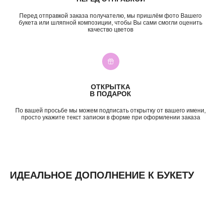
ПО СОБЫТИЮ
ПО ЦЕНЕ
День Рождения
до 2к
Перед отправкой заказа получателю, мы пришлём фото Вашего
букета или шляпной композиции, чтобы Вы сами смогли оценить
Шокировать
2—3к
качество цветов
Свидание
3—5к
Подружке
5—7к
Просто так
7—10к
10к+
ИНФОРМАЦИЯ
ОТКРЫТКА
О нас
В ПОДАРОК
Доставка и оплата
По вашей просьбе мы можем подписать открытку от вашего имени,
Контакты
просто укажите текст записки в форме при оформлении заказа
ИДЕАЛЬНОЕ ДОПОЛНЕНИЕ К БУКЕТУ
ИП Николаев Александр Сергеевич