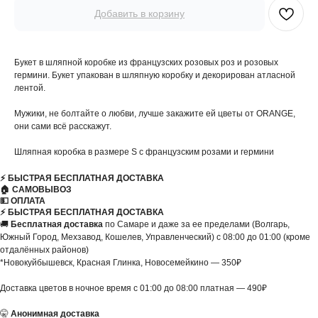
Добавить в корзину
Букет в шляпной коробке из французских розовых роз и розовых
гермини. Букет упакован в шляпную коробку и декорирован атласной
лентой.
Мужики, не болтайте о любви, лучше закажите ей цветы от ORANGE,
они сами всё расскажут.
Шляпная коробка в размере S с французским розами и гермини
⚡️ БЫСТРАЯ БЕСПЛАТНАЯ ДОСТАВКА
🏠 САМОВЫВОЗ
💵 ОПЛАТА
⚡️ БЫСТРАЯ БЕСПЛАТНАЯ ДОСТАВКА
🚚
Бесплатная доставка
по Самаре и даже за ее пределами (Волгарь,
Южный Город, Мехзавод, Кошелев, Управленческий) с 08:00 до 01:00 (кроме
отдалённых районов)
*Новокуйбышевск, Красная Глинка, Новосемейкино — 350₽
Доставка цветов в ночное время с 01:00 до 08:00 платная — 490₽
🤫
Анонимная доставка