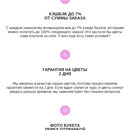
КЭШБЭК ДО 7%
ОТ СУММЫ ЗАКАЗА
С каждым заказом мы возвращаем вам до 7% в виде баллов, которыми
можно оплатить до 100% следующего заказа! Это как если бы цветы
+7 (987) 955-35-00
сами платили за себя. У кого ещё есть такие условия?
ул. Гагарина, 98
ежедневно, 08:00 — 01:00
б-р Засамарская Слобода, 7
ежедневно, 09:00 — 21:00
ул. Николая Баженова, 1
ежедневно, 09:00 — 21:00
ГАРАНТИЯ НА ЦВЕТЫ
ВК
TG
MAX
INST*
2 ДНЯ
Мы уверены в качестве наших цветов, поэтому предоставляем
КАТЕГОРИИ
гарантию свежести на 2 дня. Если вдруг случится чудо, и цветы начнут
увядать раньше времени, мы заменим букет без лишних вопросов.
Все букеты
Композиции
Акции
Монобукеты
Хиты
Розы
Премиум
Свадебные букеты
Сборные букеты
Подарки
ФОТО БУКЕТА
ПЕРЕД ОТПРАВКОЙ