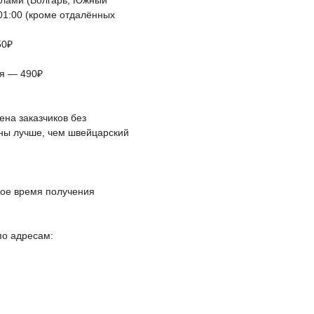
елами (Волгарь, Южный
 01:00 (кроме отдалённых
50₽
ая — 490₽
на заказчиков без
йны лучше, чем швейцарский
ное время получения
по адресам: