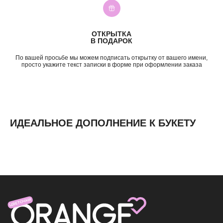
Подружке
5—7к
Просто так
7—10к
10к+
ОТКРЫТКА
ИНФОРМАЦИЯ
В ПОДАРОК
О нас
По вашей просьбе мы можем подписать открытку от вашего имени,
Доставка и оплата
просто укажите текст записки в форме при оформлении заказа
Контакты
ИДЕАЛЬНОЕ ДОПОЛНЕНИЕ К БУКЕТУ
ИП Николаев Александр Сергеевич
ИНН 631307579272
политика конфиденциальности
согласие на обработку
персональных данных
согласие на получение