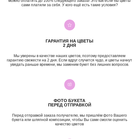
можно оплатить до 100% следующего заказа! Это как если бы цветы
сами платили за себя. У кого ещё есть такие условия?
+7 (987) 955-35-00
ул. Гагарина, 98
ежедневно, 08:00 — 01:00
б-р Засамарская Слобода, 7
ежедневно, 09:00 — 21:00
ГАРАНТИЯ НА ЦВЕТЫ
ул. Николая Баженова, 1
2 ДНЯ
ежедневно, 09:00 — 21:00
ВК
TG
MAX
INST*
Мы уверены в качестве наших цветов, поэтому предоставляем
гарантию свежести на 2 дня. Если вдруг случится чудо, и цветы начнут
увядать раньше времени, мы заменим букет без лишних вопросов.
КАТЕГОРИИ
Все букеты
Композиции
Акции
Монобукеты
Хиты
Розы
Премиум
Свадебные букеты
ФОТО БУКЕТА
Сборные букеты
Подарки
ПЕРЕД ОТПРАВКОЙ
ПО СОБЫТИЮ
ПО ЦЕНЕ
Перед отправкой заказа получателю, мы пришлём фото Вашего
букета или шляпной композиции, чтобы Вы сами смогли оценить
качество цветов
День Рождения
до 2к
Шокировать
2—3к
Свидание
3—5к