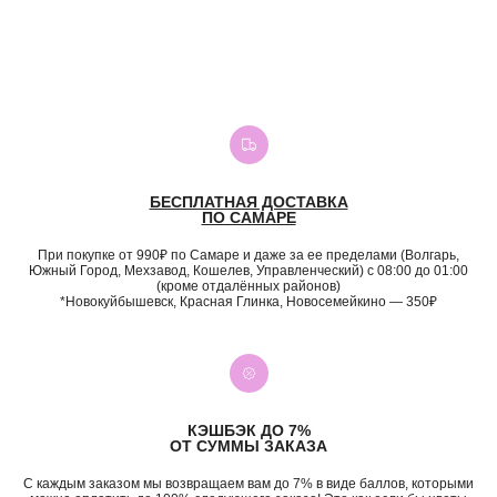
БЕСПЛАТНАЯ ДОСТАВКА
ПО САМАРЕ
При покупке от 990₽ по Самаре и даже за ее пределами (Волгарь,
Южный Город, Мехзавод, Кошелев, Управленческий) с 08:00 до 01:00
(кроме отдалённых районов)
*Новокуйбышевск, Красная Глинка, Новосемейкино — 350₽
КЭШБЭК ДО 7%
ОТ СУММЫ ЗАКАЗА
С каждым заказом мы возвращаем вам до 7% в виде баллов, которыми