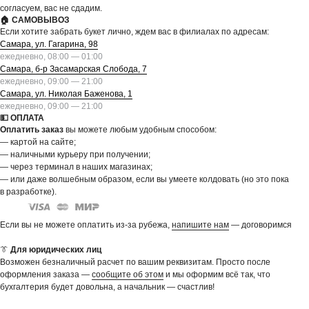
согласуем, вас не сдадим.
🏠 САМОВЫВОЗ
Если хотите забрать букет лично, ждем вас в филиалах по адресам:
Самара, ул. Гагарина, 98
ежедневно, 08:00 — 01:00
Самара, б-р Засамарская Слобода, 7
ежедневно, 09:00 — 21:00
Самара, ул. Николая Баженова, 1
ежедневно, 09:00 — 21:00
💵 ОПЛАТА
Оплатить заказ
вы можете любым удобным способом:
— картой на сайте;
— наличными курьеру при получении;
— через терминал в наших магазинах;
— или даже волшебным образом, если вы умеете колдовать (но это пока
в разработке).
Если вы не можете оплатить из-за рубежа,
напишите нам
— договоримся
👔
Для юридических лиц
Возможен безналичный расчет по вашим реквизитам. Просто после
оформления заказа —
сообщите об этом
и мы оформим всё так, что
бухгалтерия будет довольна, а начальник — счастлив!