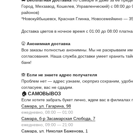
🚚
Бесплатная доставка
по Самаре и даже за ее пред
Город, Мехзавод, Кошелев, Управленческий) с 08:00 до
районов)
*Новокуйбышевск, Красная Глинка, Новосемейкино — 3
Доставка цветов в ночное время с 01:00 до 08:00 платн
🤫
Анонимная доставка
Все заказы полностью анонимны. Мы не раскрываем име
согласования. Наша служба доставки умеет хранить та
банк!
🙈
Если не знаете адрес получателя
Проблем нет — адрес узнаем, сюрприз сохраним, удоб
согласуем, вас не сдадим.
🏠 САМОВЫВОЗ
Если хотите забрать букет лично, ждем вас в филиалах 
Самара, ул. Гагарина, 98
ежедневно, 08:00 — 01:00
Самара, б-р Засамарская Слобода, 7
ежедневно, 09:00 — 21:00
Самара, ул. Николая Баженова, 1