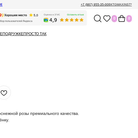
ЕЕ
+7 (987) 955-35-00
ВК
TG
MAX
INST*
0
0
Е
ПОДРУЖКЕ
ПРОСТО ТАК
оснежной розы премиального качества.
ёнку.