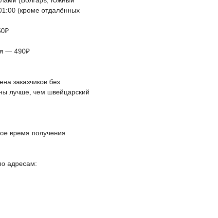
елами (Волгарь, Южный
 01:00 (кроме отдалённых
50₽
ая — 490₽
на заказчиков без
йны лучше, чем швейцарский
ное время получения
по адресам: