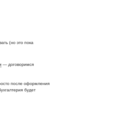
ать (но это пока
м
— договоримся
росто после оформления
бухгалтерия будет