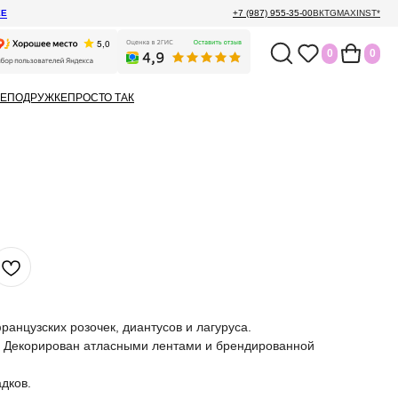
ЕЕ
+7 (987) 955-35-00
ВК
TG
MAX
INST*
0
0
Е
ПОДРУЖКЕ
ПРОСТО ТАК
ранцузских розочек, диантусов и лагуруса.
. Декорирован атласными лентами и брендированной
адков.