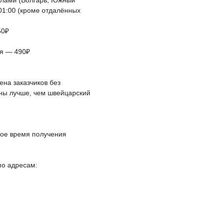
елами (Волгарь, Южный
 01:00 (кроме отдалённых
50₽
ая — 490₽
на заказчиков без
йны лучше, чем швейцарский
ное время получения
по адресам: