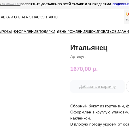
 /
09:00—21:00
БЕСПЛАТНАЯ ДОСТАВКА ПО ВСЕЙ САМАРЕ И ЗА ПРЕДЕЛАМИ.
ПОДРОБН
АВКА И ОПЛАТА
О НАС
КОНТАКТЫ
Ы
РОЗЫ
ОФОРМЛЕНИЕ
ПОДАРКИ
ДЕНЬ РОЖДЕНИЯ
ШОКИРОВАТЬ
СВИДАНИ
Итальянец
Артикул:
1670,00
р.
Добавить в корзину
Сборный букет из гортензии, ф
Оформлен в круглую упаковку
наклейкой.
В плохую погоду укроем от ос