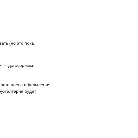
ать (но это пока
м
— договоримся
росто после оформления
бухгалтерия будет