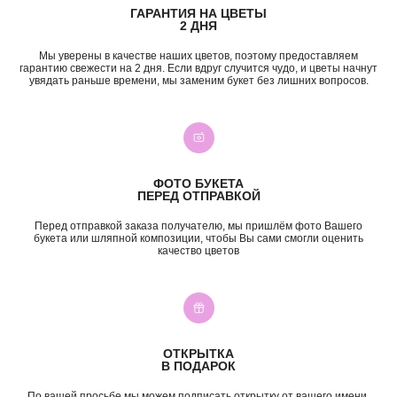
ГАРАНТИЯ НА ЦВЕТЫ
б-р Засамарская Слобода, 7
2 ДНЯ
ежедневно, 09:00 — 21:00
ул. Николая Баженова, 1
Мы уверены в качестве наших цветов, поэтому предоставляем
ежедневно, 09:00 — 21:00
гарантию свежести на 2 дня. Если вдруг случится чудо, и цветы начнут
ВК
TG
MAX
INST*
увядать раньше времени, мы заменим букет без лишних вопросов.
КАТЕГОРИИ
Все букеты
Композиции
Акции
Монобукеты
Хиты
Розы
ФОТО БУКЕТА
ПЕРЕД ОТПРАВКОЙ
Премиум
Свадебные букеты
Сборные букеты
Подарки
Перед отправкой заказа получателю, мы пришлём фото Вашего
букета или шляпной композиции, чтобы Вы сами смогли оценить
качество цветов
ПО СОБЫТИЮ
ПО ЦЕНЕ
День Рождения
до 2к
Шокировать
2—3к
Свидание
3—5к
Подружке
5—7к
ОТКРЫТКА
Просто так
7—10к
В ПОДАРОК
10к+
ИНФОРМАЦИЯ
По вашей просьбе мы можем подписать открытку от вашего имени,