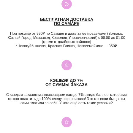
БЕСПЛАТНАЯ ДОСТАВКА
ПО САМАРЕ
При покупке от 990₽ по Самаре и даже за ее пределами (Волгарь,
Южный Город, Мехзавод, Кошелев, Управленческий) с 08:00 до 01:00
(кроме отдалённых районов)
*Новокуйбышевск, Красная Глинка, Новосемейкино — 350₽
КЭШБЭК ДО 7%
ОТ СУММЫ ЗАКАЗА
С каждым заказом мы возвращаем вам до 7% в виде баллов, которыми
можно оплатить до 100% следующего заказа! Это как если бы цветы
сами платили за себя. У кого ещё есть такие условия?
+7 (987) 955-35-00
ул. Гагарина, 98
ежедневно, 08:00 — 01:00