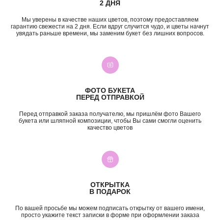
2 ДНЯ
Мы уверены в качестве наших цветов, поэтому предоставляем
гарантию свежести на 2 дня. Если вдруг случится чудо, и цветы начнут
увядать раньше времени, мы заменим букет без лишних вопросов.
+7 (987) 955-35-00
ул. Гагарина, 98
ежедневно, 08:00 — 01:00
б-р Засамарская Слобода, 7
ежедневно, 09:00 — 21:00
ул. Николая Баженова, 1
ежедневно, 09:00 — 21:00
ФОТО БУКЕТА
ПЕРЕД ОТПРАВКОЙ
ВК
TG
MAX
INST*
Перед отправкой заказа получателю, мы пришлём фото Вашего
КАТЕГОРИИ
букета или шляпной композиции, чтобы Вы сами смогли оценить
качество цветов
Все букеты
Композиции
Акции
Монобукеты
Хиты
Розы
Премиум
Свадебные букеты
Сборные букеты
Подарки
ОТКРЫТКА
В ПОДАРОК
ПО СОБЫТИЮ
ПО ЦЕНЕ
По вашей просьбе мы можем подписать открытку от вашего имени,
День Рождения
до 2к
просто укажите текст записки в форме при оформлении заказа