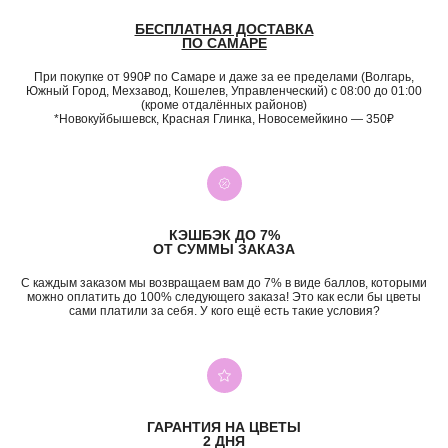
БЕСПЛАТНАЯ ДОСТАВКА
ПО САМАРЕ
При покупке от 990₽ по Самаре и даже за ее пределами (Волгарь,
Южный Город, Мехзавод, Кошелев, Управленческий) с 08:00 до 01:00
(кроме отдалённых районов)
*Новокуйбышевск, Красная Глинка, Новосемейкино — 350₽
КЭШБЭК ДО 7%
ОТ СУММЫ ЗАКАЗА
С каждым заказом мы возвращаем вам до 7% в виде баллов, которыми
можно оплатить до 100% следующего заказа! Это как если бы цветы
сами платили за себя. У кого ещё есть такие условия?
+7 (987) 955-35-00
ул. Гагарина, 98
ежедневно, 08:00 — 01:00
ГАРАНТИЯ НА ЦВЕТЫ
б-р Засамарская Слобода, 7
2 ДНЯ