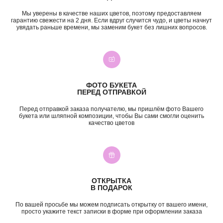
ежедневно, 09:00 — 21:00
ул. Николая Баженова, 1
Мы уверены в качестве наших цветов, поэтому предоставляем
ежедневно, 09:00 — 21:00
гарантию свежести на 2 дня. Если вдруг случится чудо, и цветы начнут
увядать раньше времени, мы заменим букет без лишних вопросов.
ВК
TG
MAX
INST*
КАТЕГОРИИ
Все букеты
Композиции
Акции
Монобукеты
ФОТО БУКЕТА
Хиты
Розы
ПЕРЕД ОТПРАВКОЙ
Премиум
Свадебные букеты
Перед отправкой заказа получателю, мы пришлём фото Вашего
Сборные букеты
Подарки
букета или шляпной композиции, чтобы Вы сами смогли оценить
качество цветов
ПО СОБЫТИЮ
ПО ЦЕНЕ
День Рождения
до 2к
Шокировать
2—3к
Свидание
3—5к
Подружке
5—7к
ОТКРЫТКА
Просто так
7—10к
В ПОДАРОК
10к+
По вашей просьбе мы можем подписать открытку от вашего имени,
ИНФОРМАЦИЯ
просто укажите текст записки в форме при оформлении заказа
О нас