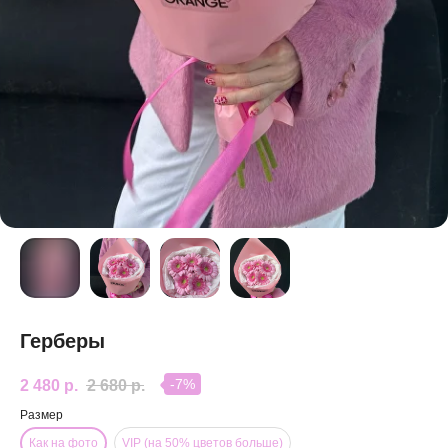
Герберы
-7%
2 480
р.
2 680
р.
Размер
Как на фото
VIP (на 50% цветов больше)