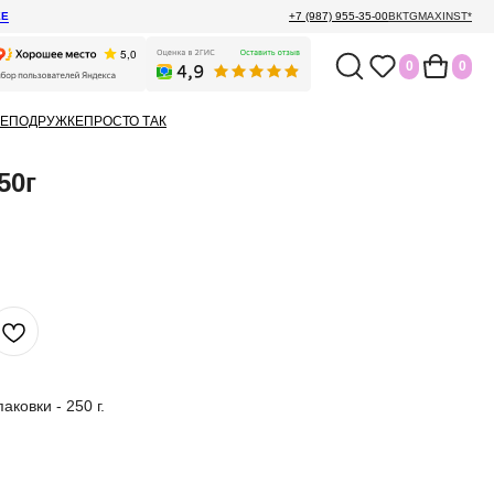
ЕЕ
+7 (987) 955-35-00
ВК
TG
MAX
INST*
0
0
Е
ПОДРУЖКЕ
ПРОСТО ТАК
50г
ковки - 250 г.