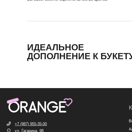
ИДЕАЛЬНОЕ
КАТЕГ
ДОПОЛНЕНИЕ К БУКЕТ
Все букет
+7 (987) 955-35-00
Акции
ул. Гагарина, 98
ежедневно, 08:00 — 01:00
Хиты
б-р Засамарская Слобода, 7
Премиум
ежедневно, 09:00 — 21:00
ул. Николая Баженова, 1
Сборные б
ежедневно, 09:00 — 21:00
ВК
TG
MAX
INST*
ИП Николаев Александр Сергеевич