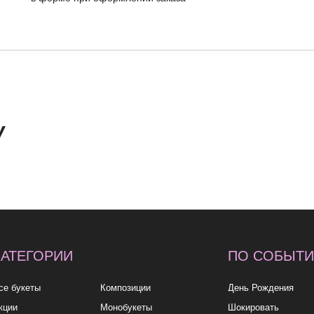
ОРИИ
ПО СОБЫТИЮ
ПО
У
ы
Композиции
День Рождения
до 2к
Монобукеты
Шокировать
2—3к
Розы
Свидание
3—5к
Свадебные букеты
Подружке
5—7к
укеты
Подарки
Просто так
7—10
10к+
политика