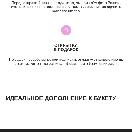
ул. Николая Баженова, 1
Перед отправкой заказа получателю, мы пришлём фото Вашего
ежедневно, 09:00 — 21:00
букета или шляпной композиции, чтобы Вы сами смогли оценить
качество цветов
ВК
TG
MAX
INST*
КАТЕГОРИИ
Все букеты
Композиции
Акции
Монобукеты
ОТКРЫТКА
Хиты
Розы
В ПОДАРОК
Премиум
Свадебные букеты
Сборные букеты
Подарки
По вашей просьбе мы можем подписать открытку от вашего имени,
просто укажите текст записки в форме при оформлении заказа
ПО СОБЫТИЮ
ПО ЦЕНЕ
День Рождения
до 2к
Шокировать
2—3к
Свидание
3—5к
ИДЕАЛЬНОЕ ДОПОЛНЕНИЕ К БУКЕТУ
Подружке
5—7к
Просто так
7—10к
10к+
ИНФОРМАЦИЯ
О нас
Доставка и оплата