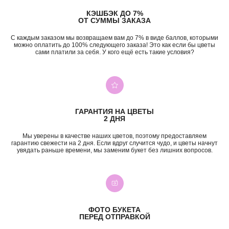
КЭШБЭК ДО 7%
ОТ СУММЫ ЗАКАЗА
С каждым заказом мы возвращаем вам до 7% в виде баллов, которыми
можно оплатить до 100% следующего заказа! Это как если бы цветы
сами платили за себя. У кого ещё есть такие условия?
ГАРАНТИЯ НА ЦВЕТЫ
2 ДНЯ
Мы уверены в качестве наших цветов, поэтому предоставляем
гарантию свежести на 2 дня. Если вдруг случится чудо, и цветы начнут
увядать раньше времени, мы заменим букет без лишних вопросов.
+7 (987) 955-35-00
ул. Гагарина, 98
ежедневно, 08:00 — 01:00
ФОТО БУКЕТА
б-р Засамарская Слобода, 7
ПЕРЕД ОТПРАВКОЙ
ежедневно, 09:00 — 21:00