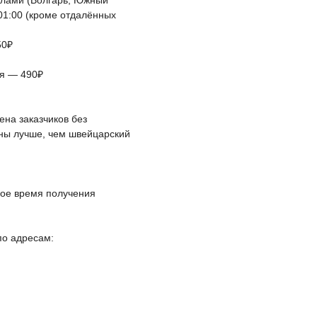
елами (Волгарь, Южный
 01:00 (кроме отдалённых
50₽
ая — 490₽
на заказчиков без
йны лучше, чем швейцарский
ное время получения
по адресам: