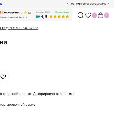
ЕЕ
+7 (987) 955-35-00
ВК
TG
MAX
INST*
0
0
Е
ПОДРУЖКЕ
ПРОСТО ТАК
они
з в телесной плёнке. Декорирован атласными
спортировочной сумке.