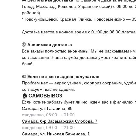
🚚
Бесплатная доставка
по Самаре и даже за ее пред
Город, Мехзавод, Кошелев, Управленческий) с 08:00 до
районов)
*Новокуйбышевск, Красная Глинка, Новосемейкино — 3
Доставка цветов в ночное время с 01:00 до 08:00 платн
🤫
Анонимная доставка
Все заказы полностью анонимны. Мы не раскрываем име
согласования. Наша служба доставки умеет хранить та
банк!
🙈
Если не знаете адрес получателя
Проблем нет — адрес узнаем, сюрприз сохраним, удоб
согласуем, вас не сдадим.
🏠 САМОВЫВОЗ
Если хотите забрать букет лично, ждем вас в филиалах 
Самара, ул. Гагарина, 98
ежедневно, 08:00 — 01:00
Самара, б-р Засамарская Слобода, 7
ежедневно, 09:00 — 21:00
Самара, ул. Николая Баженова, 1