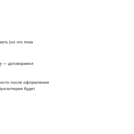
ать (но это пока
м
— договоримся
росто после оформления
бухгалтерия будет