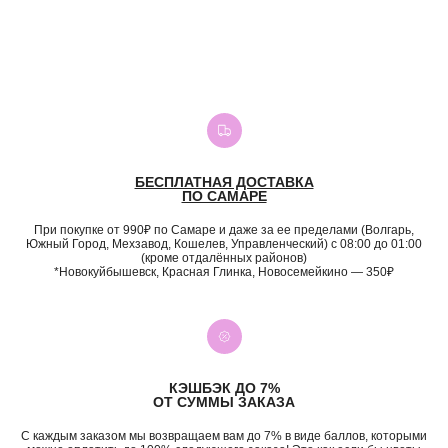
БЕСПЛАТНАЯ ДОСТАВКА
ПО САМАРЕ
При покупке от 990₽ по Самаре и даже за ее пределами (Волгарь,
Южный Город, Мехзавод, Кошелев, Управленческий) с 08:00 до 01:00
(кроме отдалённых районов)
*Новокуйбышевск, Красная Глинка, Новосемейкино — 350₽
КЭШБЭК ДО 7%
ОТ СУММЫ ЗАКАЗА
С каждым заказом мы возвращаем вам до 7% в виде баллов, которыми