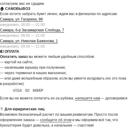
согласуем, вас не сдадим.
🏠 САМОВЫВОЗ
Если хотите забрать букет лично, ждем вас в филиалах по адресам:
Самара, ул. Гагарина, 98
ежедневно, 08:00 — 01:00
Самара, б-р Засамарская Слобода, 7
ежедневно, 09:00 — 21:00
Самара, ул. Николая Баженова, 1
ежедневно, 09:00 — 21:00
💵 ОПЛАТА
Оплатить заказ
вы можете любым удобным способом:
— картой на сайте;
— наличными курьеру при получении;
— через терминал в наших магазинах;
— или даже волшебным образом, если вы умеете колдовать (но это пока
в разработке).
Если вы не можете оплатить из-за рубежа,
напишите нам
— договоримся
👔
Для юридических лиц
Возможен безналичный расчет по вашим реквизитам. Просто после
оформления заказа —
сообщите об этом
и мы оформим всё так, что
бухгалтерия будет довольна, а начальник — счастлив!