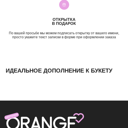
Подружке
5—7к
Просто так
7—10к
10к+
ОТКРЫТКА
ИНФОРМАЦИЯ
В ПОДАРОК
О нас
По вашей просьбе мы можем подписать открытку от вашего имени,
Доставка и оплата
просто укажите текст записки в форме при оформлении заказа
Контакты
ИДЕАЛЬНОЕ ДОПОЛНЕНИЕ К БУКЕТУ
ИП Николаев Александр Сергеевич
ИНН 631307579272
политика конфиденциальности
согласие на обработку
персональных данных
согласие на получение