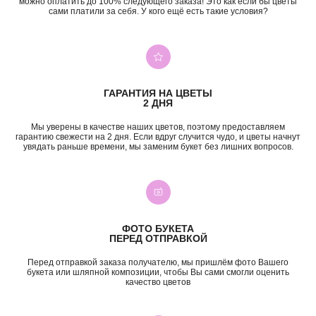
можно оплатить до 100% следующего заказа! Это как если бы цветы
сами платили за себя. У кого ещё есть такие условия?
+7 (987) 955-35-00
ул. Гагарина, 98
ежедневно, 08:00 — 01:00
б-р Засамарская Слобода, 7
ежедневно, 09:00 — 21:00
ГАРАНТИЯ НА ЦВЕТЫ
ул. Николая Баженова, 1
2 ДНЯ
ежедневно, 09:00 — 21:00
ВК
TG
MAX
INST*
Мы уверены в качестве наших цветов, поэтому предоставляем
гарантию свежести на 2 дня. Если вдруг случится чудо, и цветы начнут
увядать раньше времени, мы заменим букет без лишних вопросов.
КАТЕГОРИИ
Все букеты
Композиции
Акции
Монобукеты
Хиты
Розы
Премиум
Свадебные букеты
ФОТО БУКЕТА
Сборные букеты
Подарки
ПЕРЕД ОТПРАВКОЙ
ПО СОБЫТИЮ
ПО ЦЕНЕ
Перед отправкой заказа получателю, мы пришлём фото Вашего
букета или шляпной композиции, чтобы Вы сами смогли оценить
качество цветов
День Рождения
до 2к
Шокировать
2—3к
Свидание
3—5к