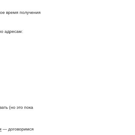
ное время получения
по адресам:
ать (но это пока
м
— договоримся