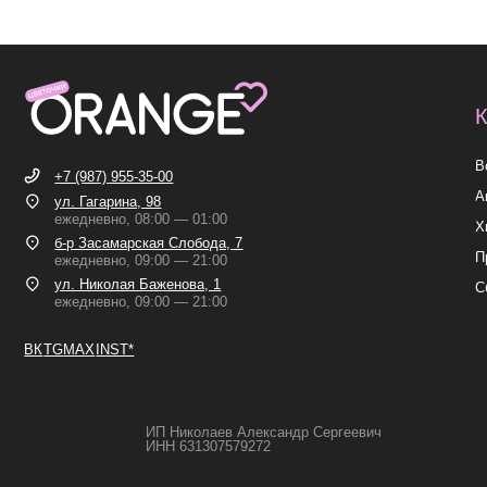
ежедневно, 09:00 — 21:00
ВК
TG
MAX
INST*
ИП Николаев Александр Сергеевич
ИНН 631307579272