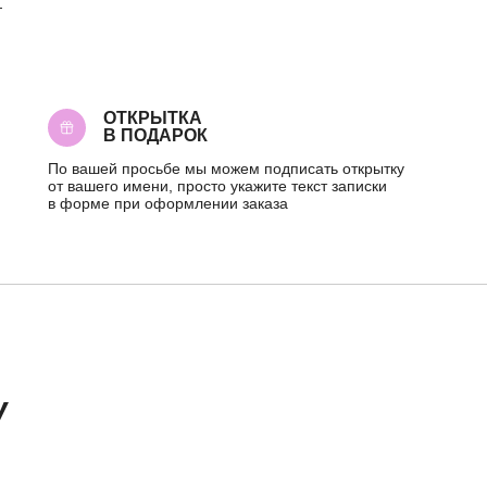
—
ОТКРЫТКА
В ПОДАРОК
По вашей просьбе мы можем подписать открытку
от вашего имени, просто укажите текст записки
в форме при оформлении заказа
ОРИИ
ПО СОБЫТИЮ
ПО
ы
Композиции
День Рождения
до 2к
Монобукеты
Шокировать
2—3к
У
Розы
Свидание
3—5к
Свадебные букеты
Подружке
5—7к
укеты
Подарки
Просто так
7—10