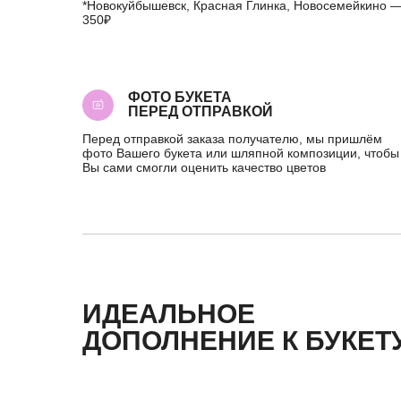
*Новокуйбышевск, Красная Глинка, Новосемейкино 
350₽
ФОТО БУКЕТА
ПЕРЕД ОТПРАВКОЙ
Перед отправкой заказа получателю, мы пришлём
фото Вашего букета или шляпной композиции, чтобы
Вы сами смогли оценить качество цветов
КАТЕГ
ИДЕАЛЬНОЕ
Все букет
+7 (987) 955-35-00
Акции
ДОПОЛНЕНИЕ К БУКЕТ
ул. Гагарина, 98
ежедневно, 08:00 — 01:00
Хиты
б-р Засамарская Слобода, 7
Премиум
ежедневно, 09:00 — 21:00
ул. Николая Баженова, 1
Сборные б