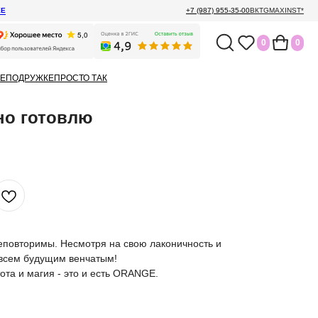
ЕЕ
+7 (987) 955-35-00
ВК
TG
MAX
INST*
0
0
Е
ПОДРУЖКЕ
ПРОСТО ТАК
но готовлю
повторимы. Несмотря на свою лаконичность и
 всем будущим венчатым!
ота и магия - это и есть ORANGE.