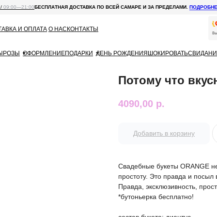
 /
09:00—21:00
БЕСПЛАТНАЯ ДОСТАВКА ПО ВСЕЙ САМАРЕ И ЗА ПРЕДЕЛАМИ.
ПОДРОБН
АВКА И ОПЛАТА
О НАС
КОНТАКТЫ
Ы
РОЗЫ
ОФОРМЛЕНИЕ
ПОДАРКИ
ДЕНЬ РОЖДЕНИЯ
ШОКИРОВАТЬ
СВИДАНИ
Потому что вкус
4090,00
р.
Добавить в корзину
Свадебные букеты ORANGE не
простоту. Это правда и посыл
Правда, эксклюзивность, прост
*бутоньерка бесплатно!