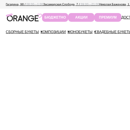
Гагарина, 98 /
08:00—1:00
Засамарская Слобода, 7 /
09:00—21:00
Николая Баженова, 1
ДОСТ
БЮДЖЕТНО
АКЦИИ
ПРЕМИУМ
СБОРНЫЕ БУКЕТЫ
КОМПОЗИЦИИ
МОНОБУКЕТЫ
СВАДЕБНЫЕ БУКЕТ