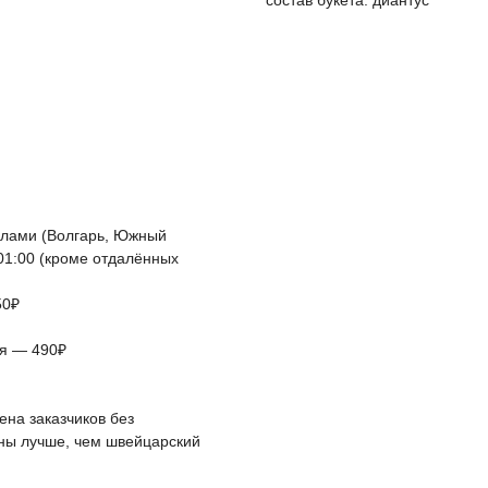
состав букета: диантус
елами (Волгарь, Южный
 01:00 (кроме отдалённых
50₽
ая — 490₽
на заказчиков без
йны лучше, чем швейцарский