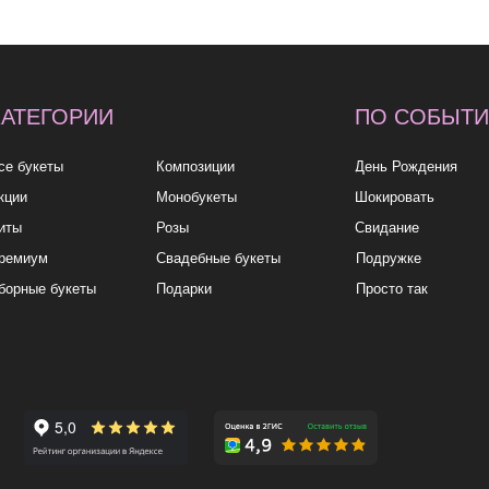
10к+
политика
конфиденциа