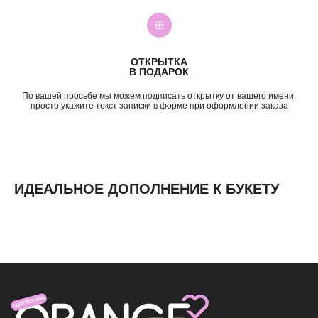
Свидание
3—5к
Подружке
5—7к
Просто так
7—10к
10к+
ОТКРЫТКА
ИНФОРМАЦИЯ
В ПОДАРОК
О нас
По вашей просьбе мы можем подписать открытку от вашего имени,
Доставка и оплата
просто укажите текст записки в форме при оформлении заказа
Контакты
ИДЕАЛЬНОЕ ДОПОЛНЕНИЕ К БУКЕТУ
ИП Николаев Александр Сергеевич
ИНН 631307579272
политика конфиденциальности
согласие на обработку
персональных данных