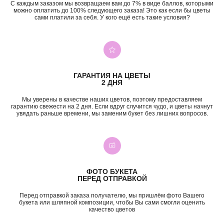
С каждым заказом мы возвращаем вам до 7% в виде баллов, которыми
можно оплатить до 100% следующего заказа! Это как если бы цветы
сами платили за себя. У кого ещё есть такие условия?
+7 (987) 955-35-00
ул. Гагарина, 98
ежедневно, 08:00 — 01:00
б-р Засамарская Слобода, 7
ежедневно, 09:00 — 21:00
ул. Николая Баженова, 1
ГАРАНТИЯ НА ЦВЕТЫ
ежедневно, 09:00 — 21:00
2 ДНЯ
ВК
TG
MAX
INST*
Мы уверены в качестве наших цветов, поэтому предоставляем
гарантию свежести на 2 дня. Если вдруг случится чудо, и цветы начнут
увядать раньше времени, мы заменим букет без лишних вопросов.
КАТЕГОРИИ
Все букеты
Композиции
Акции
Монобукеты
Хиты
Розы
Премиум
Свадебные букеты
ФОТО БУКЕТА
Сборные букеты
Подарки
ПЕРЕД ОТПРАВКОЙ
ПО СОБЫТИЮ
ПО ЦЕНЕ
Перед отправкой заказа получателю, мы пришлём фото Вашего
букета или шляпной композиции, чтобы Вы сами смогли оценить
День Рождения
до 2к
качество цветов
Шокировать
2—3к