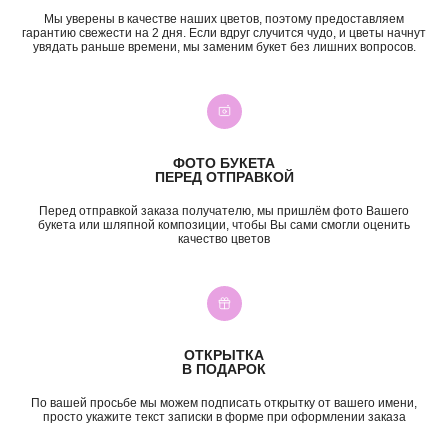
Мы уверены в качестве наших цветов, поэтому предоставляем
гарантию свежести на 2 дня. Если вдруг случится чудо, и цветы начнут
увядать раньше времени, мы заменим букет без лишних вопросов.
+7 (987) 955-35-00
ул. Гагарина, 98
ежедневно, 08:00 — 01:00
б-р Засамарская Слобода, 7
ежедневно, 09:00 — 21:00
ул. Николая Баженова, 1
ежедневно, 09:00 — 21:00
ФОТО БУКЕТА
ПЕРЕД ОТПРАВКОЙ
ВК
TG
MAX
INST*
Перед отправкой заказа получателю, мы пришлём фото Вашего
букета или шляпной композиции, чтобы Вы сами смогли оценить
КАТЕГОРИИ
качество цветов
Все букеты
Композиции
Акции
Монобукеты
Хиты
Розы
Премиум
Свадебные букеты
Сборные букеты
Подарки
ОТКРЫТКА
В ПОДАРОК
ПО СОБЫТИЮ
ПО ЦЕНЕ
По вашей просьбе мы можем подписать открытку от вашего имени,
День Рождения
до 2к
просто укажите текст записки в форме при оформлении заказа
Шокировать
2—3к