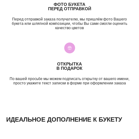
б-р Засамарская Слобода, 7
ФОТО БУКЕТА
ежедневно, 09:00 — 21:00
ПЕРЕД ОТПРАВКОЙ
ул. Николая Баженова, 1
ежедневно, 09:00 — 21:00
Перед отправкой заказа получателю, мы пришлём фото Вашего
букета или шляпной композиции, чтобы Вы сами смогли оценить
ВК
TG
MAX
INST*
качество цветов
КАТЕГОРИИ
Все букеты
Композиции
Акции
Монобукеты
Хиты
Розы
ОТКРЫТКА
Премиум
Свадебные букеты
В ПОДАРОК
Сборные букеты
Подарки
По вашей просьбе мы можем подписать открытку от вашего имени,
просто укажите текст записки в форме при оформлении заказа
ПО СОБЫТИЮ
ПО ЦЕНЕ
День Рождения
до 2к
Шокировать
2—3к
Свидание
3—5к
Подружке
5—7к
ИДЕАЛЬНОЕ ДОПОЛНЕНИЕ К БУКЕТУ
Просто так
7—10к
10к+
ИНФОРМАЦИЯ