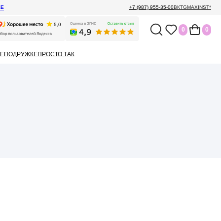
ЕЕ
+7 (987) 955-35-00
ВК
TG
MAX
INST*
0
0
Е
ПОДРУЖКЕ
ПРОСТО ТАК