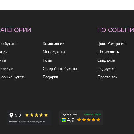
ы
Композиции
День Рождения
до 2к
Монобукеты
Шокировать
2—3к
Розы
Свидание
3—5к
Свадебные букеты
Подружке
5—7к
укеты
Подарки
Просто так
7—10
10к+
политика
конфиденциа