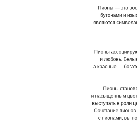
Пионы — это во
бутонами и изы
являются символам
Пионы ассоциируют
и любовь. Белы
а красные — богат
Пионы становя
и насыщенным цвет
выступать в роли ц
Сочетание пионов 
с пионами, вы п
КАТЕГ