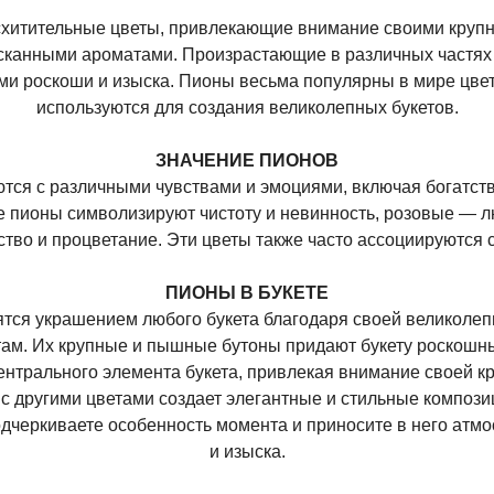
схитительные цветы, привлекающие внимание своими круп
сканными ароматами. Произрастающие в различных частях 
и роскоши и изыска. Пионы весьма популярны в мире цве
используются для создания великолепных букетов.
ЗНАЧЕНИЕ ПИОНОВ
ся с различными чувствами и эмоциями, включая богатств
е пионы символизируют чистоту и невинность, розовые — лю
ство и процветание. Эти цветы также часто ассоциируются с
ПИОНЫ В БУКЕТЕ
тся украшением любого букета благодаря своей великоле
ам. Их крупные и пышные бутоны придают букету роскошны
ентрального элемента букета, привлекая внимание своей к
с другими цветами создает элегантные и стильные компози
одчеркиваете особенность момента и приносите в него атм
и изыска.
ОРИИ
ПО СОБЫТИЮ
ПО