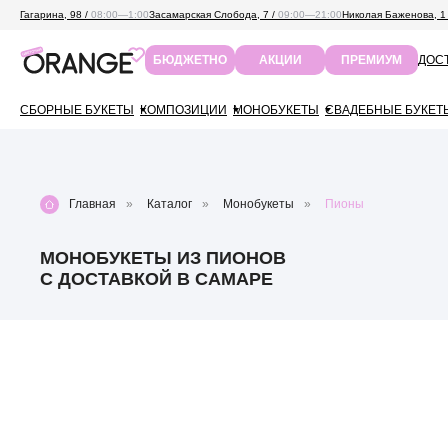
Гагарина, 98 /
08:00—1:00
Засамарская Слобода, 7 /
09:00—21:00
Николая Баженова, 1
ДОСТ
БЮДЖЕТНО
АКЦИИ
ПРЕМИУМ
СБОРНЫЕ БУКЕТЫ
КОМПОЗИЦИИ
МОНОБУКЕТЫ
СВАДЕБНЫЕ БУКЕТ
Главная
»
Каталог
»
Монобукеты
»
Пионы
МОНОБУКЕТЫ ИЗ ПИОНОВ
С ДОСТАВКОЙ В САМАРЕ