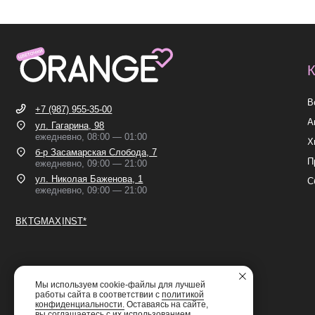
Все букет
+7 (987) 955-35-00
Акции
ул. Гагарина, 98
ежедневно, 08:00 — 01:00
Хиты
б-р Засамарская Слобода, 7
Премиум
ежедневно, 09:00 — 21:00
ул. Николая Баженова, 1
Сборные б
ежедневно, 09:00 — 21:00
ВК
TG
MAX
INST*
ИП Николаев Александр Сергеевич
ИНН 631307579272
Мы используем cookie-файлы для лучшей
работы сайта в соответствии с
политикой
конфиденциальности.
Оставаясь на сайте,
вы соглашаетесь с их использованием.