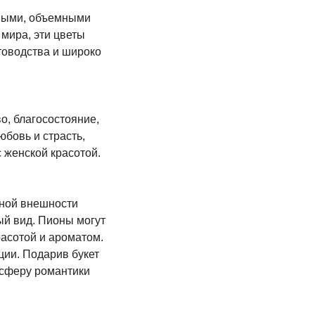
ными, объемными
мира, эти цветы
товодства и широко
о, благосостояние,
бовь и страсть,
 женской красотой.
пной внешности
й вид. Пионы могут
расотой и ароматом.
ции. Подарив букет
осферу романтики
 ЦЕНЕ
ИНФОРМАЦИЯ