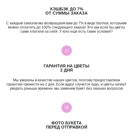
КЭШБЭК ДО 7%
ОТ СУММЫ ЗАКАЗА
С каждым заказом мы возвращаем вам до 7% в виде баллов, которыми
можно оплатить до 100% следующего заказа! Это как если бы цветы
сами платили за себя. У кого ещё есть такие условия?
+7 (987) 955-35-00
ул. Гагарина, 98
ежедневно, 08:00 — 01:00
б-р Засамарская Слобода, 7
ежедневно, 09:00 — 21:00
ул. Николая Баженова, 1
ежедневно, 09:00 — 21:00
ГАРАНТИЯ НА ЦВЕТЫ
2 ДНЯ
ВК
TG
MAX
INST*
Мы уверены в качестве наших цветов, поэтому предоставляем
КАТЕГОРИИ
гарантию свежести на 2 дня. Если вдруг случится чудо, и цветы начнут
увядать раньше времени, мы заменим букет без лишних вопросов.
Все букеты
Композиции
Акции
Монобукеты
Хиты
Розы
Премиум
Свадебные букеты
Сборные букеты
Подарки
ФОТО БУКЕТА
ПЕРЕД ОТПРАВКОЙ
ПО СОБЫТИЮ
ПО ЦЕНЕ