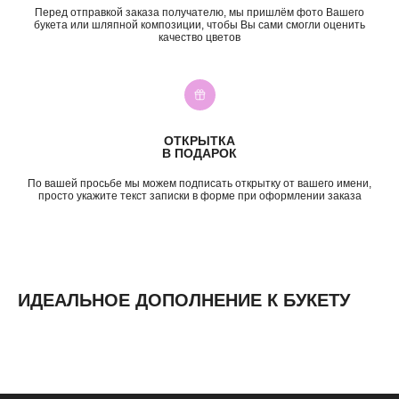
Перед отправкой заказа получателю, мы пришлём фото Вашего
День Рождения
до 2к
букета или шляпной композиции, чтобы Вы сами смогли оценить
Шокировать
2—3к
качество цветов
Свидание
3—5к
Подружке
5—7к
Просто так
7—10к
10к+
ИНФОРМАЦИЯ
ОТКРЫТКА
В ПОДАРОК
О нас
Доставка и оплата
По вашей просьбе мы можем подписать открытку от вашего имени,
Контакты
просто укажите текст записки в форме при оформлении заказа
ИДЕАЛЬНОЕ ДОПОЛНЕНИЕ К БУКЕТУ
ИП Николаев Александр Сергеевич
ИНН 631307579272