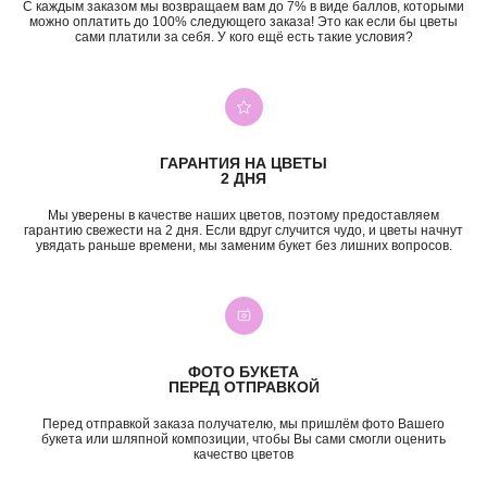
С каждым заказом мы возвращаем вам до 7% в виде баллов, которыми
можно оплатить до 100% следующего заказа! Это как если бы цветы
сами платили за себя. У кого ещё есть такие условия?
+7 (987) 955-35-00
ул. Гагарина, 98
ежедневно, 08:00 — 01:00
б-р Засамарская Слобода, 7
ежедневно, 09:00 — 21:00
ул. Николая Баженова, 1
ГАРАНТИЯ НА ЦВЕТЫ
ежедневно, 09:00 — 21:00
2 ДНЯ
ВК
TG
MAX
INST*
Мы уверены в качестве наших цветов, поэтому предоставляем
гарантию свежести на 2 дня. Если вдруг случится чудо, и цветы начнут
увядать раньше времени, мы заменим букет без лишних вопросов.
КАТЕГОРИИ
Все букеты
Композиции
Акции
Монобукеты
Хиты
Розы
Премиум
Свадебные букеты
ФОТО БУКЕТА
Сборные букеты
Подарки
ПЕРЕД ОТПРАВКОЙ
ПО СОБЫТИЮ
ПО ЦЕНЕ
Перед отправкой заказа получателю, мы пришлём фото Вашего
букета или шляпной композиции, чтобы Вы сами смогли оценить
День Рождения
до 2к
качество цветов
Шокировать
2—3к