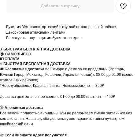
Добавить в корзину
Букет из 3ёх шапок гортензий в круглой нежно-розовой плёнке.
Декорирован атласными лентами.
В плохую погоду защитим букет от осадков.
⚡️ БЫСТРАЯ БЕСПЛАТНАЯ ДОСТАВКА
🏠 САМОВЫВОЗ
💵 ОПЛАТА
⚡️ БЫСТРАЯ БЕСПЛАТНАЯ ДОСТАВКА
🚚
Бесплатная доставка
по Самаре и даже за ее пределами (Волгарь,
Южный Город, Мехзавод, Кошелев, Управленческий) с 08:00 до 01:00 (кроме
отдалённых районов)
*Новокуйбышевск, Красная Глинка, Новосемейкино — 350₽
Доставка цветов в ночное время с 01:00 до 08:00 платная — 490₽
🤫
Анонимная доставка
Все заказы полностью анонимны. Мы не раскрываем имена заказчиков без
согласования. Наша служба доставки умеет хранить тайны лучше, чем
швейцарский банк!
🙈
Если не знаете адрес получателя