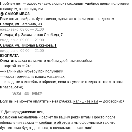
Проблем нет — адрес узнаем, сюрприз сохраним, удобное время получения
согласуем, вас не сдадим.
🏠 САМОВЫВОЗ
Если хотите забрать букет лично, ждем вас в филиалах по адресам:
Самара, ул. Гагарина, 98
ежедневно, 08:00 — 01:00
Самара, б-р Засамарская Слобода, 7
ежедневно, 09:00 — 21:00
Самара, ул. Николая Баженова, 1
ежедневно, 09:00 — 21:00
💵 ОПЛАТА
Оплатить заказ
вы можете любым удобным способом:
— картой на сайте;
— наличными курьеру при получении;
— через терминал в наших магазинах;
— или даже волшебным образом, если вы умеете колдовать (но это пока
в разработке).
Если вы не можете оплатить из-за рубежа,
напишите нам
— договоримся
👔
Для юридических лиц
Возможен безналичный расчет по вашим реквизитам. Просто после
оформления заказа —
сообщите об этом
и мы оформим всё так, что
бухгалтерия будет довольна, а начальник — счастлив!