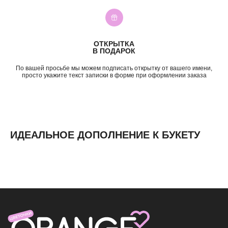
Свидание
3—5к
Подружке
5—7к
Просто так
7—10к
10к+
ОТКРЫТКА
ИНФОРМАЦИЯ
В ПОДАРОК
О нас
По вашей просьбе мы можем подписать открытку от вашего имени,
Доставка и оплата
просто укажите текст записки в форме при оформлении заказа
Контакты
ИДЕАЛЬНОЕ ДОПОЛНЕНИЕ К БУКЕТУ
ИП Николаев Александр Сергеевич
ИНН 631307579272
политика конфиденциальности
согласие на обработку
персональных данных