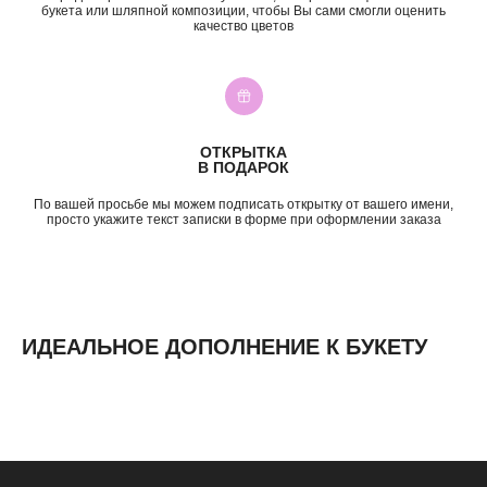
День Рождения
до 2к
букета или шляпной композиции, чтобы Вы сами смогли оценить
качество цветов
Шокировать
2—3к
Свидание
3—5к
Подружке
5—7к
Просто так
7—10к
10к+
ИНФОРМАЦИЯ
ОТКРЫТКА
В ПОДАРОК
О нас
Доставка и оплата
По вашей просьбе мы можем подписать открытку от вашего имени,
Контакты
просто укажите текст записки в форме при оформлении заказа
ИДЕАЛЬНОЕ ДОПОЛНЕНИЕ К БУКЕТУ
ИП Николаев Александр Сергеевич
ИНН 631307579272
политика конфиденциальности