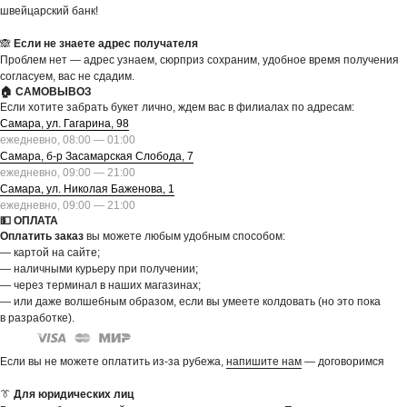
швейцарский банк!
🙈
Если не знаете адрес получателя
Проблем нет — адрес узнаем, сюрприз сохраним, удобное время получения
согласуем, вас не сдадим.
🏠 САМОВЫВОЗ
Если хотите забрать букет лично, ждем вас в филиалах по адресам:
Самара, ул. Гагарина, 98
ежедневно, 08:00 — 01:00
Самара, б-р Засамарская Слобода, 7
ежедневно, 09:00 — 21:00
Самара, ул. Николая Баженова, 1
ежедневно, 09:00 — 21:00
💵 ОПЛАТА
Оплатить заказ
вы можете любым удобным способом:
— картой на сайте;
— наличными курьеру при получении;
— через терминал в наших магазинах;
— или даже волшебным образом, если вы умеете колдовать (но это пока
в разработке).
Если вы не можете оплатить из-за рубежа,
напишите нам
— договоримся
👔
Для юридических лиц