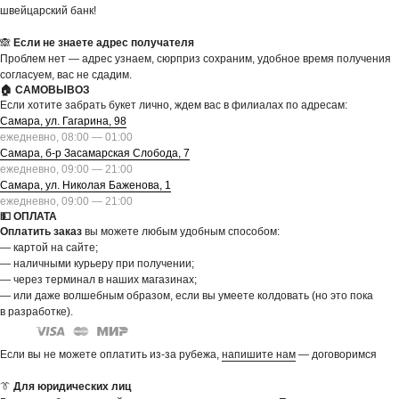
швейцарский банк!
🙈
Если не знаете адрес получателя
Проблем нет — адрес узнаем, сюрприз сохраним, удобное время получения
согласуем, вас не сдадим.
🏠 САМОВЫВОЗ
Если хотите забрать букет лично, ждем вас в филиалах по адресам:
Самара, ул. Гагарина, 98
ежедневно, 08:00 — 01:00
Самара, б-р Засамарская Слобода, 7
ежедневно, 09:00 — 21:00
Самара, ул. Николая Баженова, 1
ежедневно, 09:00 — 21:00
💵 ОПЛАТА
Оплатить заказ
вы можете любым удобным способом:
— картой на сайте;
— наличными курьеру при получении;
— через терминал в наших магазинах;
— или даже волшебным образом, если вы умеете колдовать (но это пока
в разработке).
Если вы не можете оплатить из-за рубежа,
напишите нам
— договоримся
👔
Для юридических лиц