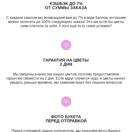
КЭШБЭК ДО 7%
ОТ СУММЫ ЗАКАЗА
С каждым заказом мы возвращаем вам до 7% в виде баллов, которыми
можно оплатить до 100% следующего заказа! Это как если бы цветы
сами платили за себя. У кого ещё есть такие условия?
+7 (987) 955-35-00
ул. Гагарина, 98
ежедневно, 08:00 — 01:00
б-р Засамарская Слобода, 7
ежедневно, 09:00 — 21:00
ул. Николая Баженова, 1
ежедневно, 09:00 — 21:00
ГАРАНТИЯ НА ЦВЕТЫ
2 ДНЯ
ВК
TG
MAX
INST*
Мы уверены в качестве наших цветов, поэтому предоставляем
гарантию свежести на 2 дня. Если вдруг случится чудо, и цветы начнут
КАТЕГОРИИ
увядать раньше времени, мы заменим букет без лишних вопросов.
Все букеты
Композиции
Акции
Монобукеты
Хиты
Розы
Премиум
Свадебные букеты
Сборные букеты
Подарки
ФОТО БУКЕТА
ПЕРЕД ОТПРАВКОЙ
ПО СОБЫТИЮ
ПО ЦЕНЕ
Перед отправкой заказа получателю, мы пришлём фото Вашего