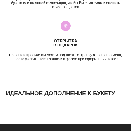
День Рождения
до 2к
букета или шляпной композиции, чтобы Вы сами смогли оценить
качество цветов
Шокировать
2—3к
Свидание
3—5к
Подружке
5—7к
Просто так
7—10к
10к+
ИНФОРМАЦИЯ
ОТКРЫТКА
В ПОДАРОК
О нас
Доставка и оплата
По вашей просьбе мы можем подписать открытку от вашего имени,
Контакты
просто укажите текст записки в форме при оформлении заказа
ИДЕАЛЬНОЕ ДОПОЛНЕНИЕ К БУКЕТУ
ИП Николаев Александр Сергеевич
ИНН 631307579272
политика конфиденциальности