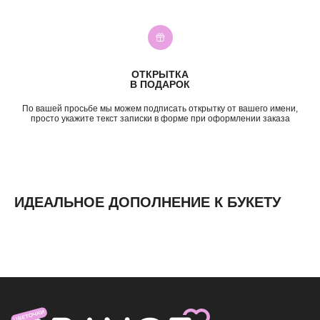
Свидание
3—5к
Подружке
5—7к
Просто так
7—10к
10к+
ОТКРЫТКА
ИНФОРМАЦИЯ
В ПОДАРОК
О нас
По вашей просьбе мы можем подписать открытку от вашего имени,
Доставка и оплата
просто укажите текст записки в форме при оформлении заказа
Контакты
ИДЕАЛЬНОЕ ДОПОЛНЕНИЕ К БУКЕТУ
ИП Николаев Александр Сергеевич
ИНН 631307579272
политика конфиденциальности
согласие на обработку
персональных данных