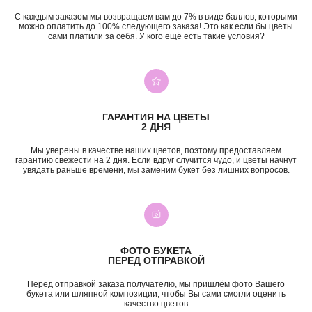
С каждым заказом мы возвращаем вам до 7% в виде баллов, которыми
можно оплатить до 100% следующего заказа! Это как если бы цветы
сами платили за себя. У кого ещё есть такие условия?
+7 (987) 955-35-00
ул. Гагарина, 98
ежедневно, 08:00 — 01:00
б-р Засамарская Слобода, 7
ежедневно, 09:00 — 21:00
ул. Николая Баженова, 1
ГАРАНТИЯ НА ЦВЕТЫ
ежедневно, 09:00 — 21:00
2 ДНЯ
ВК
TG
MAX
INST*
Мы уверены в качестве наших цветов, поэтому предоставляем
гарантию свежести на 2 дня. Если вдруг случится чудо, и цветы начнут
КАТЕГОРИИ
увядать раньше времени, мы заменим букет без лишних вопросов.
Все букеты
Композиции
Акции
Монобукеты
Хиты
Розы
Премиум
Свадебные букеты
Сборные букеты
Подарки
ФОТО БУКЕТА
ПЕРЕД ОТПРАВКОЙ
ПО СОБЫТИЮ
ПО ЦЕНЕ
Перед отправкой заказа получателю, мы пришлём фото Вашего
букета или шляпной композиции, чтобы Вы сами смогли оценить
День Рождения
до 2к
качество цветов
Шокировать
2—3к