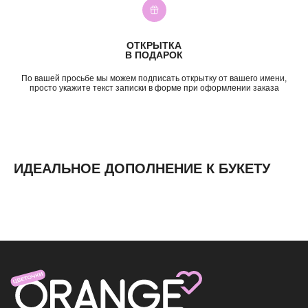
Подружке
5—7к
Просто так
7—10к
10к+
ОТКРЫТКА
ИНФОРМАЦИЯ
В ПОДАРОК
О нас
По вашей просьбе мы можем подписать открытку от вашего имени,
Доставка и оплата
просто укажите текст записки в форме при оформлении заказа
Контакты
ИДЕАЛЬНОЕ ДОПОЛНЕНИЕ К БУКЕТУ
ИП Николаев Александр Сергеевич
ИНН 631307579272
политика конфиденциальности
согласие на обработку
персональных данных
согласие на получение