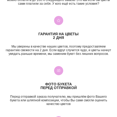
можно оплатить до 100% следующего заказа! Это как если бы цветы
сами платили за себя. У кого ещё есть такие условия?
+7 (987) 955-35-00
ул. Гагарина, 98
ежедневно, 08:00 — 01:00
б-р Засамарская Слобода, 7
ежедневно, 09:00 — 21:00
ГАРАНТИЯ НА ЦВЕТЫ
ул. Николая Баженова, 1
2 ДНЯ
ежедневно, 09:00 — 21:00
ВК
TG
MAX
INST*
Мы уверены в качестве наших цветов, поэтому предоставляем
гарантию свежести на 2 дня. Если вдруг случится чудо, и цветы начнут
увядать раньше времени, мы заменим букет без лишних вопросов.
КАТЕГОРИИ
Все букеты
Композиции
Акции
Монобукеты
Хиты
Розы
Премиум
Свадебные букеты
ФОТО БУКЕТА
Сборные букеты
Подарки
ПЕРЕД ОТПРАВКОЙ
Перед отправкой заказа получателю, мы пришлём фото Вашего
ПО СОБЫТИЮ
ПО ЦЕНЕ
букета или шляпной композиции, чтобы Вы сами смогли оценить
качество цветов
День Рождения
до 2к
Шокировать
2—3к
Свидание
3—5к