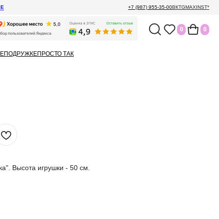
ЕЕ
+7 (987) 955-35-00
ВК
TG
MAX
INST*
0
0
Е
ПОДРУЖКЕ
ПРОСТО ТАК
а". Высота игрушки - 50 см.