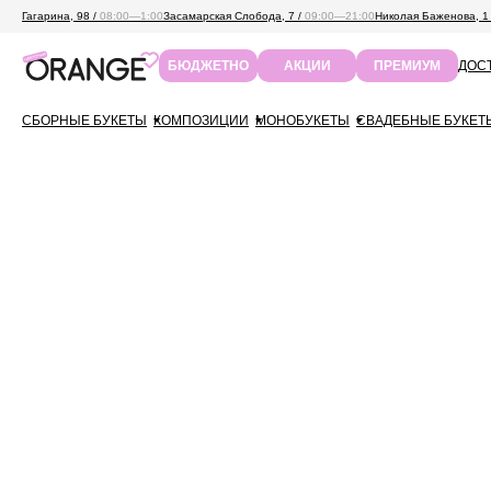
Гагарина, 98 /
08:00—1:00
Засамарская Слобода, 7 /
09:00—21:00
Николая Баженова, 1
ДОСТ
БЮДЖЕТНО
АКЦИИ
ПРЕМИУМ
СБОРНЫЕ БУКЕТЫ
КОМПОЗИЦИИ
МОНОБУКЕТЫ
СВАДЕБНЫЕ БУКЕТ