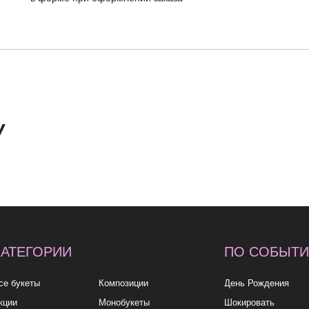
ОРИИ
ПО СОБЫТИЮ
ПО
У
ы
Композиции
День Рождения
до 2к
Монобукеты
Шокировать
2—3к
Розы
Свидание
3—5к
Свадебные букеты
Подружке
5—7к
укеты
Подарки
Просто так
7—10
10к+
политика