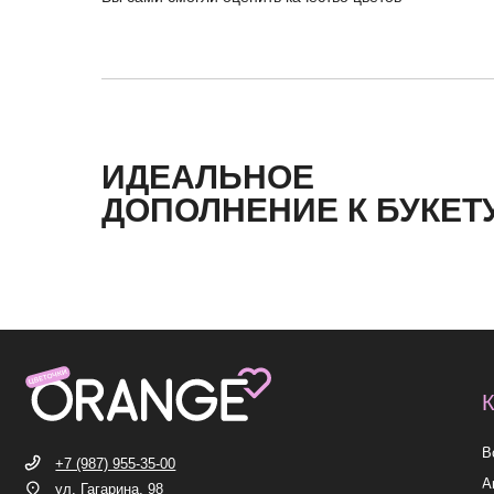
ИДЕАЛЬНОЕ
КАТЕГ
ДОПОЛНЕНИЕ К БУКЕТ
Все букет
+7 (987) 955-35-00
Акции
ул. Гагарина, 98
ежедневно, 08:00 — 01:00
Хиты
б-р Засамарская Слобода, 7
Премиум
ежедневно, 09:00 — 21:00
ул. Николая Баженова, 1
Сборные б
ежедневно, 09:00 — 21:00
ВК
TG
MAX
INST*
ИП Николаев Александр Сергеевич