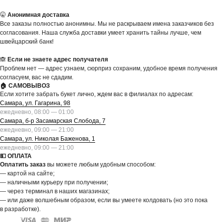
🤫
Анонимная доставка
Все заказы полностью анонимны. Мы не раскрываем имена заказчиков без
согласования. Наша служба доставки умеет хранить тайны лучше, чем
швейцарский банк!
🙈
Если не знаете адрес получателя
Проблем нет — адрес узнаем, сюрприз сохраним, удобное время получения
согласуем, вас не сдадим.
🏠 САМОВЫВОЗ
Если хотите забрать букет лично, ждем вас в филиалах по адресам:
Самара, ул. Гагарина, 98
ежедневно, 08:00 — 01:00
Самара, б-р Засамарская Слобода, 7
ежедневно, 09:00 — 21:00
Самара, ул. Николая Баженова, 1
ежедневно, 09:00 — 21:00
💵 ОПЛАТА
Оплатить заказ
вы можете любым удобным способом:
— картой на сайте;
— наличными курьеру при получении;
— через терминал в наших магазинах;
— или даже волшебным образом, если вы умеете колдовать (но это пока
в разработке).