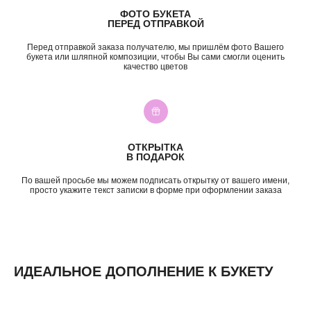
ФОТО БУКЕТА
ПО СОБЫТИЮ
ПО ЦЕНЕ
ПЕРЕД ОТПРАВКОЙ
День Рождения
до 2к
Перед отправкой заказа получателю, мы пришлём фото Вашего
Шокировать
2—3к
букета или шляпной композиции, чтобы Вы сами смогли оценить
качество цветов
Свидание
3—5к
Подружке
5—7к
Просто так
7—10к
10к+
ИНФОРМАЦИЯ
ОТКРЫТКА
О нас
В ПОДАРОК
Доставка и оплата
Контакты
По вашей просьбе мы можем подписать открытку от вашего имени,
просто укажите текст записки в форме при оформлении заказа
ИДЕАЛЬНОЕ ДОПОЛНЕНИЕ К БУКЕТУ