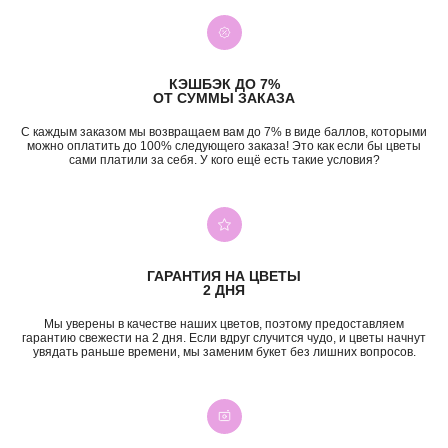
КЭШБЭК ДО 7%
ОТ СУММЫ ЗАКАЗА
С каждым заказом мы возвращаем вам до 7% в виде баллов, которыми
можно оплатить до 100% следующего заказа! Это как если бы цветы
+7 (987) 955-35-00
сами платили за себя. У кого ещё есть такие условия?
ул. Гагарина, 98
ежедневно, 08:00 — 01:00
б-р Засамарская Слобода, 7
ежедневно, 09:00 — 21:00
ул. Николая Баженова, 1
ежедневно, 09:00 — 21:00
ВК
TG
MAX
INST*
ГАРАНТИЯ НА ЦВЕТЫ
2 ДНЯ
КАТЕГОРИИ
Мы уверены в качестве наших цветов, поэтому предоставляем
гарантию свежести на 2 дня. Если вдруг случится чудо, и цветы начнут
Все букеты
Композиции
увядать раньше времени, мы заменим букет без лишних вопросов.
Акции
Монобукеты
Хиты
Розы
Премиум
Свадебные букеты
Сборные букеты
Подарки