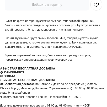
Добавить в корзину
Букет на фото из французских белых роз, фиолетовой гортензии,
белой и персиковой гвоздики, кустовых розовых роз. Букет упакован в
дизайнерскую плёнку и декорирован атласными лентами.
Звонит мужчина с брутальным голосом. Мне, говорит, букетом нужно
удивить девушку, которую уже ничем не удивить. Так и появился он.
Удивим, ответили мы ему. Ну она и удивилась. ORANGE.
Букет из сиреневой гортензии, белоснежных французских роз,
персиковых и сиреневых диантусов, кустовых роз
⚡️ БЫСТРАЯ БЕСПЛАТНАЯ ДОСТАВКА
🏠 САМОВЫВОЗ
💵 ОПЛАТА
⚡️ БЫСТРАЯ БЕСПЛАТНАЯ ДОСТАВКА
🚚
Бесплатная доставка
по Самаре и даже за ее пределами (Волгарь,
Южный Город, Мехзавод, Кошелев, Управленческий) с 08:00 до 01:00 (кроме
отдалённых районов)
*Новокуйбышевск, Красная Глинка, Новосемейкино — 350₽
Доставка цветов в ночное время с 01:00 до 08:00 платная — 490₽