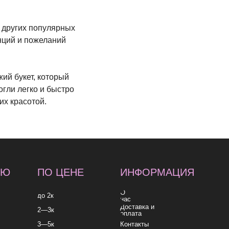
и других популярных
нций и пожеланий
ий букет, который
гли легко и быстро
их красотой.
 ЦЕНЕ
ИНФОРМАЦИЯ
О
нас
Доставка и
оплата
Контакты
к