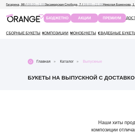
Гагарина, 98 /
08:00—1:00
Засамарская Слобода, 7 /
09:00—21:00
Николая Баженова, 1
ДОСТ
БЮДЖЕТНО
АКЦИИ
ПРЕМИУМ
СБОРНЫЕ БУКЕТЫ
КОМПОЗИЦИИ
МОНОБУКЕТЫ
СВАДЕБНЫЕ БУКЕТ
Главная
»
Каталог
»
Выпускные
БУКЕТЫ НА ВЫПУСКНОЙ С ДОСТАВКО
Наши хиты прод
композиции отлича