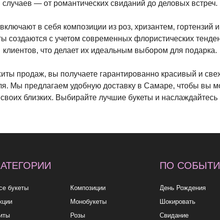
случаев — от романтических свиданий до деловых встреч.
ключают в себя композиции из роз, хризантем, гортензий 
еты создаются с учетом современных флористических тенде
клиентов, что делает их идеальным выбором для подарка.
иты продаж, вы получаете гарантированно красивый и свеж
ля. Мы предлагаем удобную доставку в Самаре, чтобы вы мо
своих близких. Выбирайте лучшие букеты и наслаждайтесь 
ОРИИ
ПО СОБЫТИЮ
ПО
ы
Композиции
День Рождения
до 2к
Монобукеты
Шокировать
2—3к
Розы
Свидание
3—5к
Свадебные букеты
Подружке
5—7к
укеты
Подарки
Просто так
7—10
10к+