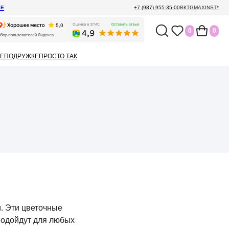
ЕЕ
+7 (987) 955-35-00
ВК
TG
MAX
INST*
0
0
Е
ПОДРУЖКЕ
ПРОСТО ТАК
. Эти цветочные
подойдут для любых