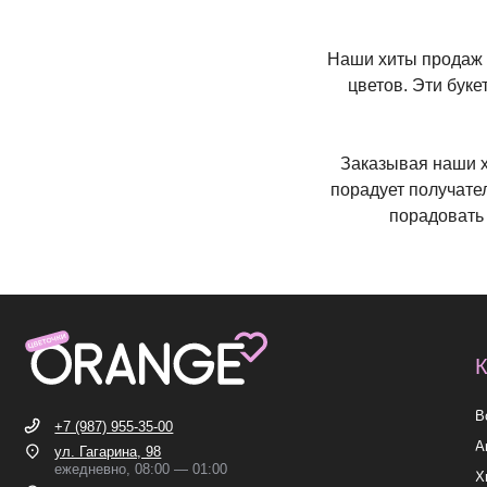
Наши хиты продаж в
цветов. Эти бук
Заказывая наши х
порадует получате
порадовать 
КАТЕГ
Все букет
+7 (987) 955-35-00
Акции
ул. Гагарина, 98
ежедневно, 08:00 — 01:00
Хиты
б-р Засамарская Слобода, 7
Премиум
ежедневно, 09:00 — 21:00
ул. Николая Баженова, 1
Сборные б
ежедневно, 09:00 — 21:00
ВК
TG
MAX
INST*