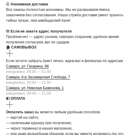
🤫
Анонимная доставка
Все заказы полностью анонимны. Мы не раскрываем имена
заказчиков без согласования. Наша служба доставки умеет хранить
тайны лучше, чем швейцарский банк!
🙈
Если не знаете адрес получателя
Проблем нет — адрес узнаем, сюрприз сохраним, удобное время
получения согласуем, вас не сдадим.
🏠 САМОВЫВОЗ
Если хотите забрать букет лично, ждем вас в филиалах по адресам:
Самара, ул. Гагарина, 98
ежедневно, 08:00 — 01:00
Самара, б-р Засамарская Слобода, 7
ежедневно, 09:00 — 21:00
Самара, ул. Николая Баженова, 1
ежедневно, 09:00 — 21:00
💵 ОПЛАТА
Оплатить заказ
вы можете любым удобным способом:
— картой на сайте;
— наличными курьеру при получении;
— через терминал в наших магазинах;
— или даже волшебным образом, если вы умеете колдовать (но это