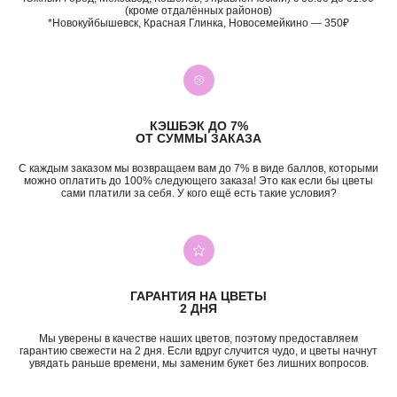
(кроме отдалённых районов)
*Новокуйбышевск, Красная Глинка, Новосемейкино — 350₽
КЭШБЭК ДО 7%
ОТ СУММЫ ЗАКАЗА
+7 (987) 955-35-00
С каждым заказом мы возвращаем вам до 7% в виде баллов, которыми
можно оплатить до 100% следующего заказа! Это как если бы цветы
ул. Гагарина, 98
сами платили за себя. У кого ещё есть такие условия?
ежедневно, 08:00 — 01:00
б-р Засамарская Слобода, 7
ежедневно, 09:00 — 21:00
ул. Николая Баженова, 1
ежедневно, 09:00 — 21:00
ВК
TG
MAX
INST*
ГАРАНТИЯ НА ЦВЕТЫ
2 ДНЯ
КАТЕГОРИИ
Мы уверены в качестве наших цветов, поэтому предоставляем
Все букеты
Композиции
гарантию свежести на 2 дня. Если вдруг случится чудо, и цветы начнут
увядать раньше времени, мы заменим букет без лишних вопросов.
Акции
Монобукеты
Хиты
Розы