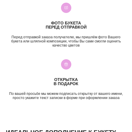
Премиум
Свадебные букеты
Сборные букеты
Подарки
ПО СОБЫТИЮ
ПО ЦЕНЕ
ФОТО БУКЕТА
ПЕРЕД ОТПРАВКОЙ
День Рождения
до 2к
Шокировать
2—3к
Перед отправкой заказа получателю, мы пришлём фото Вашего
Свидание
3—5к
букета или шляпной композиции, чтобы Вы сами смогли оценить
качество цветов
Подружке
5—7к
Просто так
7—10к
10к+
ИНФОРМАЦИЯ
О нас
ОТКРЫТКА
Доставка и оплата
В ПОДАРОК
Контакты
По вашей просьбе мы можем подписать открытку от вашего имени,
просто укажите текст записки в форме при оформлении заказа