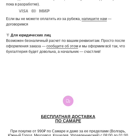
пока в разработке).
Если вы не можете оплатить из-за рубежа,
напишите нам
—
договоримся
👔
Для юридических лиц
Возможен безналичный расчет по вашим реквизитам. Просто после
оформления заказа —
сообщите об этом
и мы оформим всё так, что
бухгалтерия будет довольна, а начальник — счастлив!
БЕСПЛАТНАЯ ДОСТАВКА
ПО САМАРЕ
При покупке от 990₽ по Самаре и даже за ее пределами (Волгарь,
Южный Город, Мехзавод, Кошелев, Управленческий) с 08:00 до 01:00