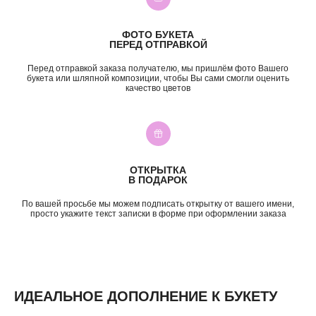
КАТЕГОРИИ
ФОТО БУКЕТА
Все букеты
Композиции
ПЕРЕД ОТПРАВКОЙ
Акции
Монобукеты
Хиты
Розы
Перед отправкой заказа получателю, мы пришлём фото Вашего
букета или шляпной композиции, чтобы Вы сами смогли оценить
Премиум
Свадебные букеты
качество цветов
Сборные букеты
Подарки
ПО СОБЫТИЮ
ПО ЦЕНЕ
День Рождения
до 2к
Шокировать
2—3к
ОТКРЫТКА
Свидание
3—5к
В ПОДАРОК
Подружке
5—7к
Просто так
7—10к
По вашей просьбе мы можем подписать открытку от вашего имени,
просто укажите текст записки в форме при оформлении заказа
10к+
ИНФОРМАЦИЯ
О нас
Доставка и оплата
Контакты
ИДЕАЛЬНОЕ ДОПОЛНЕНИЕ К БУКЕТУ