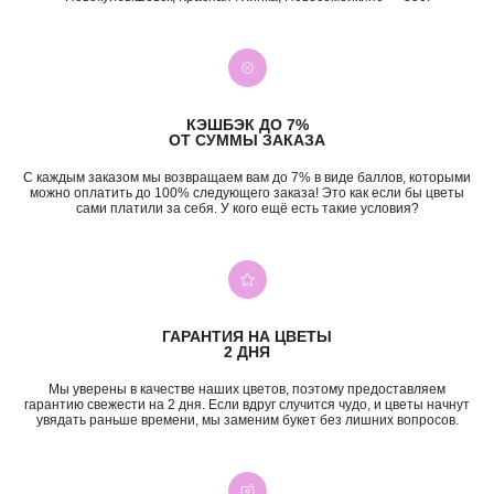
КЭШБЭК ДО 7%
ОТ СУММЫ ЗАКАЗА
С каждым заказом мы возвращаем вам до 7% в виде баллов, которыми
можно оплатить до 100% следующего заказа! Это как если бы цветы
сами платили за себя. У кого ещё есть такие условия?
+7 (987) 955-35-00
ГАРАНТИЯ НА ЦВЕТЫ
ул. Гагарина, 98
2 ДНЯ
ежедневно, 08:00 — 01:00
б-р Засамарская Слобода, 7
Мы уверены в качестве наших цветов, поэтому предоставляем
ежедневно, 09:00 — 21:00
гарантию свежести на 2 дня. Если вдруг случится чудо, и цветы начнут
увядать раньше времени, мы заменим букет без лишних вопросов.
ул. Николая Баженова, 1
ежедневно, 09:00 — 21:00
ВК
TG
MAX
INST*