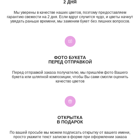
2 ДНЯ
Мы уверены в качестве наших цветов, поэтому предоставляем
гарантию свежести на 2 дня. Если вдруг случится чудо, и цветы начнут
увядать раньше времени, мы заменим букет без лишних вопросов.
+7 (987) 955-35-00
ул. Гагарина, 98
ежедневно, 08:00 — 01:00
б-р Засамарская Слобода, 7
ежедневно, 09:00 — 21:00
ул. Николая Баженова, 1
ежедневно, 09:00 — 21:00
ФОТО БУКЕТА
ПЕРЕД ОТПРАВКОЙ
ВК
TG
MAX
INST*
Перед отправкой заказа получателю, мы пришлём фото Вашего
КАТЕГОРИИ
букета или шляпной композиции, чтобы Вы сами смогли оценить
качество цветов
Все букеты
Композиции
Акции
Монобукеты
Хиты
Розы
Премиум
Свадебные букеты
Сборные букеты
Подарки
ОТКРЫТКА
В ПОДАРОК
ПО СОБЫТИЮ
ПО ЦЕНЕ
По вашей просьбе мы можем подписать открытку от вашего имени,
День Рождения
до 2к
просто укажите текст записки в форме при оформлении заказа